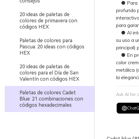
consejos
● Para el 
profundo p
20 ideas de paletas de
interactiv
colores de primavera con
para garant
códigos HEX
● Al integ
su uso a u
Paletas de colores para
Pascua: 20 ideas con códigos
principal)
HEX
● En proy
color crem
20 ideas de paletas de
metálica (
colores para el Día de San
la eleganci
Valentín con códigos HEX
Paletas de colores Cadet
Ask AI for
Blue: 21 combinaciones con
códigos hexadecimales
Chat
Cadet blue (#