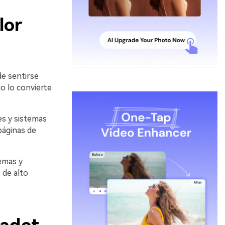
lor
de sentirse
io lo convierte
es y sistemas
páginas de
emas y
 de alto