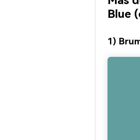
Más d
Blue 
1) Bru