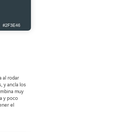
 al rodar
, y ancla los
combina muy
na y poco
ener el