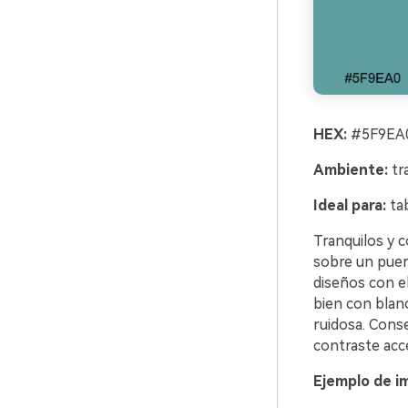
HEX:
#5F9EA0
Ambiente:
tra
Ideal para:
tab
Tranquilos y c
sobre un puert
diseños con e
bien con blanc
ruidosa. Cons
contraste acce
Ejemplo de i