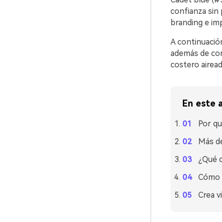
confianza sin 
branding e im
A continuació
además de con
costero airea
En este a
Por qu
Más de
¿Qué c
Cómo u
Crea v