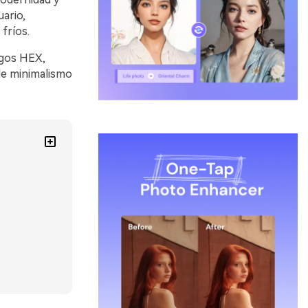
uario,
fríos.
igos HEX,
de minimalismo