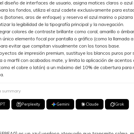
diseño de interfaces de usuario, asigna matices claros o azul
ara los fondos, utiliza el azul cadete exclusivamente para esta
os (botones, aros de enfoque) y reserva el azul marino o pizarra
izar la legibilidad de la tipografía principal y la navegación.
rar colores de contraste brillante como coral, amarillo o ámbar,
n único elemento focal por pantalla o gráfico (como la llamada a
 para evitar que compitan visualmente con los tonos base.
ectos de impresión premium, sustituye los blancos puros por 
a o marfil con acabados mate, y limita la aplicación de acentos 
como el cobre o latón) a un máximo del 10% de cobertura para
a.
 a summary
GPT
Perplexity
Gemini
Claude
Grok
5F9EA0) es un azul verdoso atenuado que transmite calma, m