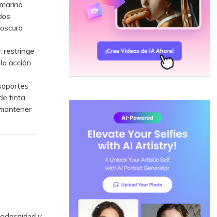
 marino
dos
 oscuro
 restringe
 la acción
soportes
de tinta
 mantener
odernidad y