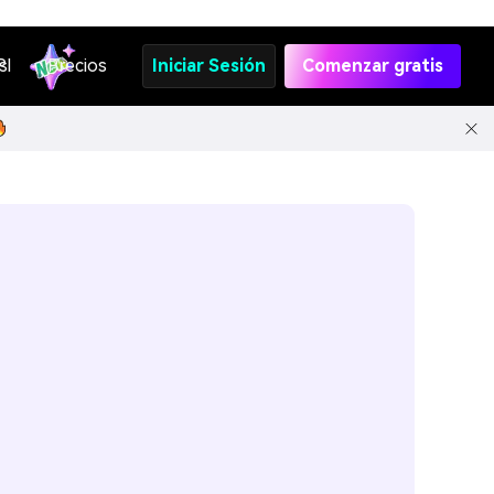
s
PI
Precios
Iniciar Sesión
Comenzar gratis