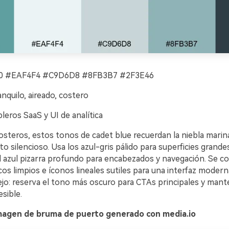
 #EAF4F4 #C9D6D8 #8FB3B7 #2F3E46
nquilo, aireado, costero
leros SaaS y UI de analítica
osteros, estos tonos de cadet blue recuerdan la niebla marina
o silencioso. Usa los azul-gris pálido para superficies grandes
l azul pizarra profundo para encabezados y navegación. Se 
os limpios e íconos lineales sutiles para una interfaz moder
ejo: reserva el tono más oscuro para CTAs principales y mant
sible.
magen de bruma de puerto generado con media.io