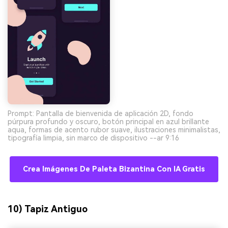
Prompt: Pantalla de bienvenida de aplicación 2D, fondo
púrpura profundo y oscuro, botón principal en azul brillante
aqua, formas de acento rubor suave, ilustraciones minimalistas,
tipografía limpia, sin marco de dispositivo --ar 9:16
Crea Imágenes De Paleta Bizantina Con IA Gratis
10) Tapiz Antiguo