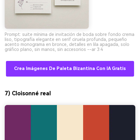
Prompt: suite mínima de invitación de boda sobre fondo crema
liso, tipografía elegante en serif ciruela profunda, pequeño
acento monograma en bronce, detalles en lila apagada, solo
gráfico plano, sin manos, sin accesorios --ar 3:4
Crea Imágenes De Paleta Bizantina Con IA Gratis
7) Cloisonné real