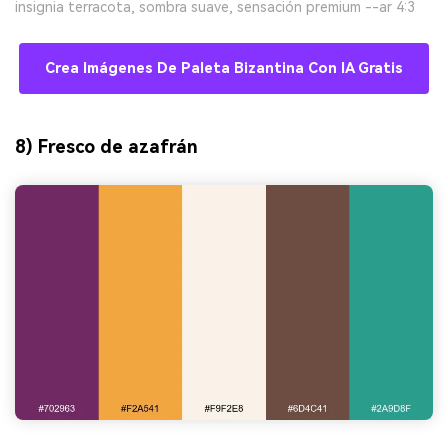
insignia terracota, sombra suave, sensación premium --ar 4:3
Crea Imágenes De Paleta Bizantina Con IA Gratis
8) Fresco de azafrán