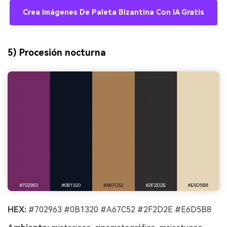
Crea Imágenes De Paleta Bizantina Con IA Gratis
5) Procesión nocturna
HEX:
#702963 #0B1320 #A67C52 #2F2D2E #E6D5B8