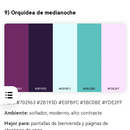
9) Orquídea de medianoche
HEX:
#702963 #2B193D #E0FBFC #5BC0BE #FDE2FF
Ambiente:
soñador, moderno, alto contraste
Mejor para:
pantallas de bienvenida y páginas de