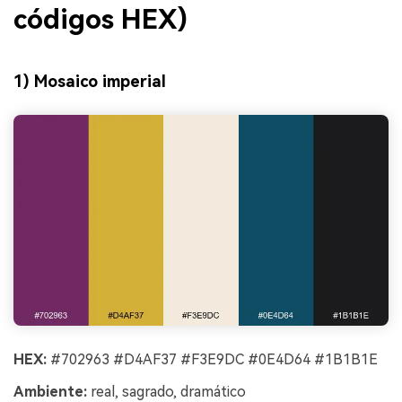
códigos HEX)
1) Mosaico imperial
HEX:
#702963 #D4AF37 #F3E9DC #0E4D64 #1B1B1E
Ambiente:
real, sagrado, dramático