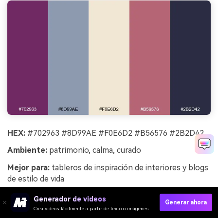
HEX:
#702963 #8D99AE #F0E6D2 #B56576 #2B2D42
Ambiente:
patrimonio, calma, curado
Mejor para:
tableros de inspiración de interiores y blogs
de estilo de vida
Patrimonio y calma; se siente como un textil desgastado
Generador de videos
Generar ahora
con tintes apagados y costuras cuidadosas. Mantén el
Crea videos fácilmente a partir de texto o imágenes