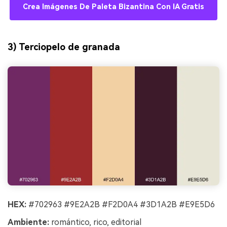
Crea Imágenes De Paleta Bizantina Con IA Gratis
3) Terciopelo de granada
HEX:
#702963 #9E2A2B #F2D0A4 #3D1A2B #E9E5D6
Ambiente:
romántico, rico, editorial