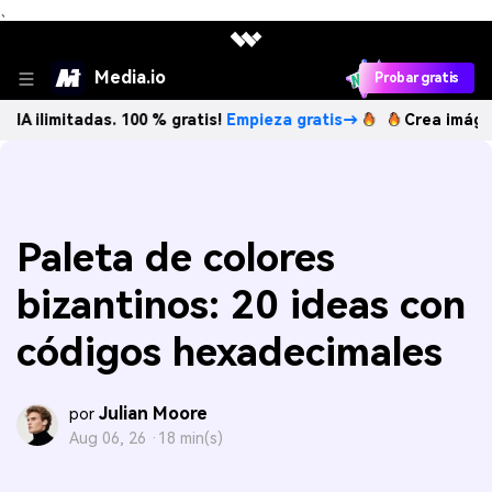
、
Media.io
Probar gratis
mitadas. 100 % gratis!
Empieza gratis→
Crea imágenes IA i
Paleta de colores
bizantinos: 20 ideas con
códigos hexadecimales
Julian Moore
por
Aug 06, 26 ·
18 min(s)