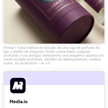
Prompt: toma realista en estudio de una caja de perfume de
lujo y diseño de etiqueta, fondo crema limpio, púrpura
profundo y oro antiguo dominantes con pequeños acentos en
verde azulado profundo, detalles de lámina premium, sombra
suave, sin accesorios --ar 4:3
Media.io