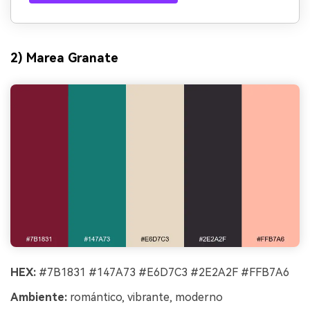
2) Marea Granate
HEX:
#7B1831 #147A73 #E6D7C3 #2E2A2F #FFB7A6
Ambiente:
romántico, vibrante, moderno