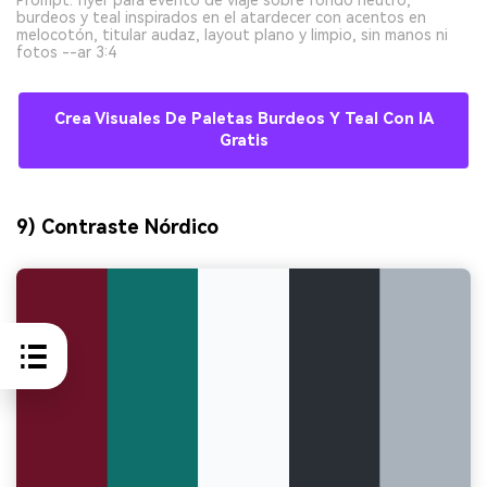
Prompt: flyer para evento de viaje sobre fondo neutro,
burdeos y teal inspirados en el atardecer con acentos en
melocotón, titular audaz, layout plano y limpio, sin manos ni
fotos --ar 3:4
Crea Visuales De Paletas Burdeos Y Teal Con IA
Gratis
9) Contraste Nórdico