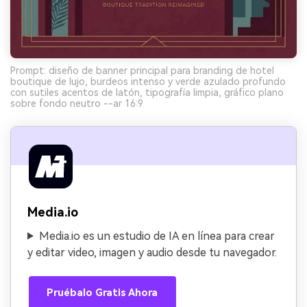
Prompt: diseño de banner principal para branding de hotel
boutique de lujo, burdeos intenso y verde azulado profundo
con sutiles acentos de latón, tipografía limpia, gráfico plano
sobre fondo neutro --ar 16:9
Media.io
Media.io es un estudio de IA en línea para crear
y editar video, imagen y audio desde tu navegador.
Pruébalo Gratis Ahora