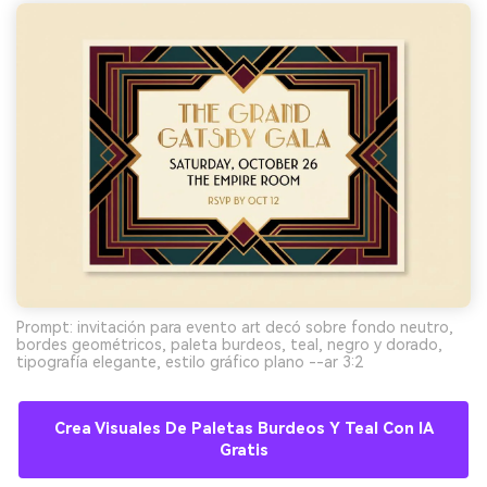
Prompt: invitación para evento art decó sobre fondo neutro,
bordes geométricos, paleta burdeos, teal, negro y dorado,
tipografía elegante, estilo gráfico plano --ar 3:2
Crea Visuales De Paletas Burdeos Y Teal Con IA
Gratis