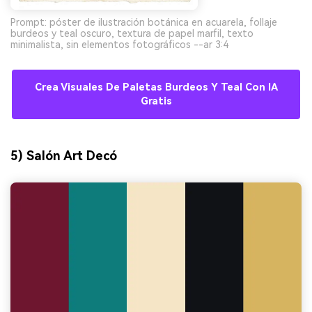
Prompt: póster de ilustración botánica en acuarela, follaje
burdeos y teal oscuro, textura de papel marfil, texto
minimalista, sin elementos fotográficos --ar 3:4
Crea Visuales De Paletas Burdeos Y Teal Con IA
Gratis
5) Salón Art Decó