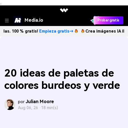
、
Media.io
Probar gratis
0 % gratis!
Empieza gratis→
Crea imágenes IA ilimitadas. 
20 ideas de paletas de
colores burdeos y verde
Julian Moore
por
Aug 06, 26 ·
18 min(s)