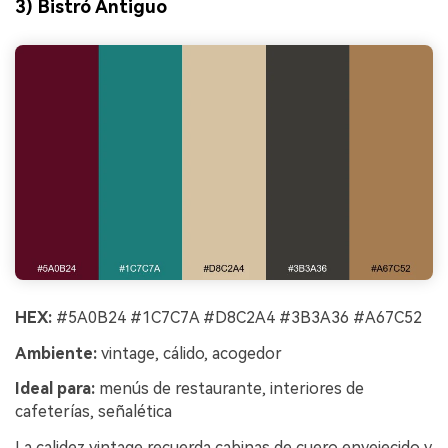
3) Bistró Antiguo
HEX:
#5A0B24 #1C7C7A #D8C2A4 #3B3A36 #A67C52
Ambiente:
vintage, cálido, acogedor
Ideal para:
menús de restaurante, interiores de
cafeterías, señalética
La calidez vintage recuerda cabinas de cuero envejecido y