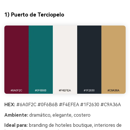
1) Puerto de Terciopelo
HEX:
#6A0F2C #0F6B6B #F4EFEA #1F2630 #C9A36A
Ambiente:
dramático, elegante, costero
Ideal para:
branding de hoteles boutique, interiores de