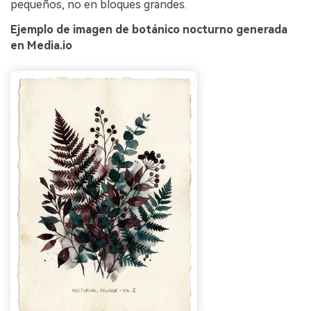
pequeños, no en bloques grandes.
ilimitadas. 100 %
gratis!
Ejemplo de imagen de botánico nocturno generada
en Media.io
Empieza Gratis→