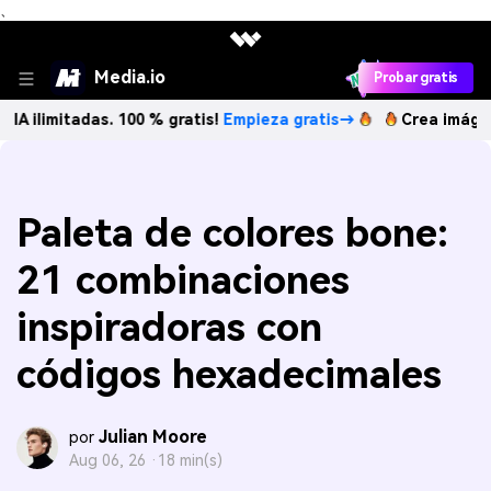
、
Media.io
Probar gratis
tadas. 100 % gratis!
Empieza gratis→
Crea imágenes IA ili
Paleta de colores bone:
21 combinaciones
inspiradoras con
códigos hexadecimales
Julian Moore
por
Aug 06, 26 ·
18 min(s)