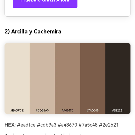
Pruébalo Gratis Ahora
2) Arcilla y Cachemira
HEX:
#eadfce #cdb9a3 #a48670 #7a5c48 #2e2621