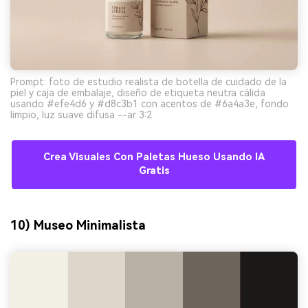
Prompt: foto de estudio realista de botella de cuidado de la
piel y caja de embalaje, diseño de etiqueta neutra cálida
usando #efe4d6 y #d8c3b1 con acentos de #6a4a3e, fondo
limpio, luz suave difusa --ar 3:2
Crea Visuales Con Paletas Hueso Usando IA
Gratis
10) Museo Minimalista