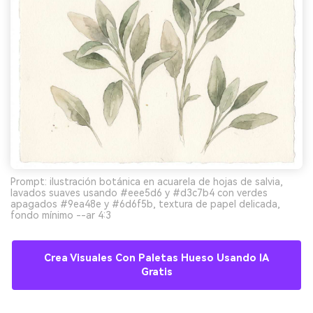
Prompt: ilustración botánica en acuarela de hojas de salvia,
lavados suaves usando #eee5d6 y #d3c7b4 con verdes
apagados #9ea48e y #6d6f5b, textura de papel delicada,
fondo mínimo --ar 4:3
Crea Visuales Con Paletas Hueso Usando IA
Gratis