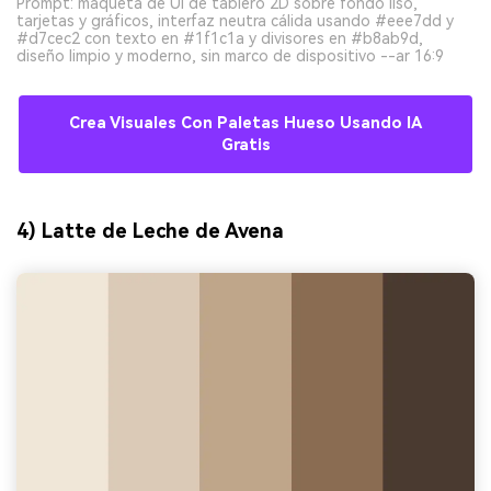
Prompt: maqueta de UI de tablero 2D sobre fondo liso,
tarjetas y gráficos, interfaz neutra cálida usando #eee7dd y
#d7cec2 con texto en #1f1c1a y divisores en #b8ab9d,
diseño limpio y moderno, sin marco de dispositivo --ar 16:9
Crea Visuales Con Paletas Hueso Usando IA
Gratis
4) Latte de Leche de Avena