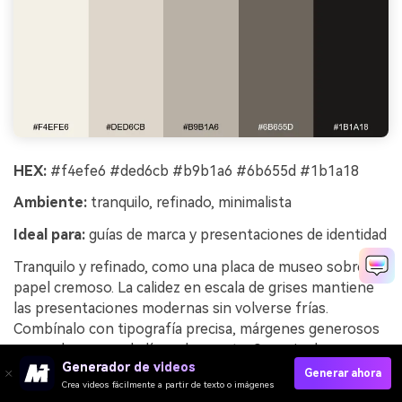
HEX:
#f4efe6 #ded6cb #b9b1a6 #6b655d #1b1a18
Ambiente:
tranquilo, refinado, minimalista
Ideal para:
guías de marca y presentaciones de identidad
Tranquilo y refinado, como una placa de museo sobre
papel cremoso. La calidez en escala de grises mantiene
las presentaciones modernas sin volverse frías.
Combínalo con tipografía precisa, márgenes generosos
y un solo grosor de línea de acento. Consejo de uso: usa
Generador de videos
el tono más oscuro solo para los encabezados clave
Generar ahora
Crea videos fácilmente a partir de texto o imágenes
para que la página general permanezca clara.