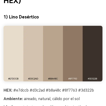
HEX)
1) Lino Desértico
HEX:
#e7dccb #d3c2ad #b8a48c #8f7763 #3d322b
Ambiente:
aireado, natural, cálido por el sol