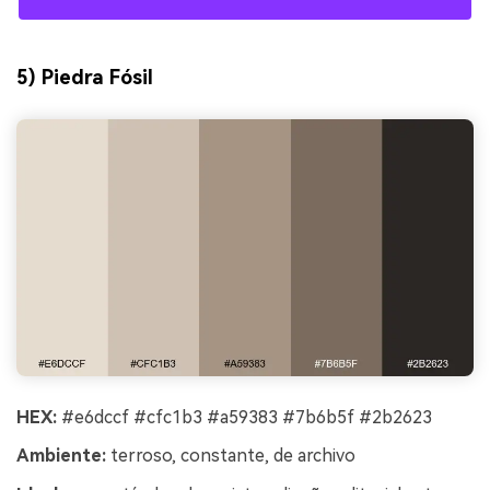
5) Piedra Fósil
HEX:
#e6dccf #cfc1b3 #a59383 #7b6b5f #2b2623
Ambiente:
terroso, constante, de archivo