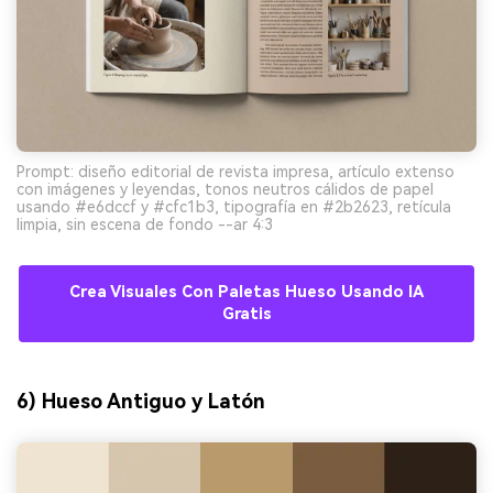
Prompt: diseño editorial de revista impresa, artículo extenso
con imágenes y leyendas, tonos neutros cálidos de papel
usando #e6dccf y #cfc1b3, tipografía en #2b2623, retícula
limpia, sin escena de fondo --ar 4:3
Crea Visuales Con Paletas Hueso Usando IA
Gratis
6) Hueso Antiguo y Latón