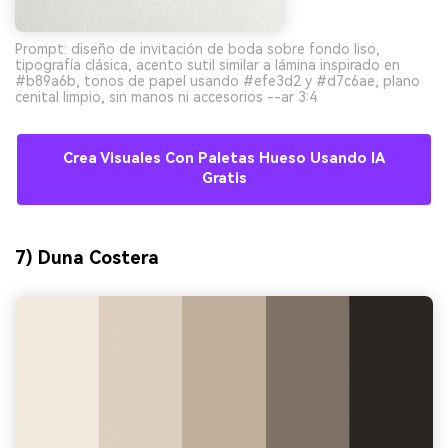
Prompt: diseño de invitación de boda sobre fondo liso,
tipografía clásica, acento sutil similar a lámina inspirado en
#b89a6b, tonos de papel usando #efe3d2 y #d7c6ae, plano
cenital limpio, sin manos ni accesorios --ar 3:4
Crea Visuales Con Paletas Hueso Usando IA
Gratis
7) Duna Costera