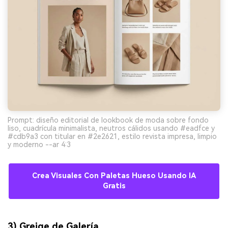
Prompt: diseño editorial de lookbook de moda sobre fondo
liso, cuadrícula minimalista, neutros cálidos usando #eadfce y
#cdb9a3 con titular en #2e2621, estilo revista impresa, limpio
y moderno --ar 4:3
Crea Visuales Con Paletas Hueso Usando IA
Gratis
3) Greige de Galería