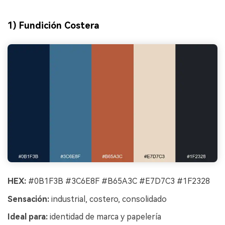
1) Fundición Costera
HEX:
#0B1F3B #3C6E8F #B65A3C #E7D7C3 #1F2328
Sensación:
industrial, costero, consolidado
Ideal para:
identidad de marca y papelería