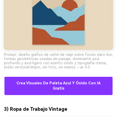
Prompt: diseño gráfico de cartel de viaje sobre fondo claro liso,
formas geométricas osadas de paisaje, dominante azul
profundo y azul ligero con acento óxido y tipografía crema,
estilo vectorial limpio, sin foto, sin manos --ar 4:3
Crea Visuales De Paleta Azul Y Óxido Con IA
Gratis
3) Ropa de Trabajo Vintage