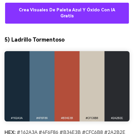
Crea Visuales De Paleta Azul Y Óxido Con IA
Gratis
5) Ladrillo Tormentoso
HEX:
#162A3A #4F6F86 #B34E3B #CFC6B8 #2A2B2E