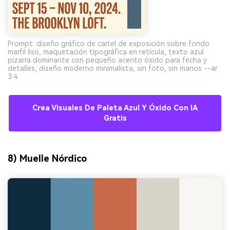
Prompt: diseño gráfico de cartel de exposición sobre fondo
marfil liso, maquetación tipográfica en retícula, texto azul
pizarra dominante con pequeño acento óxido para fecha y
detalles, diseño moderno minimalista, sin foto, sin manos --ar
3:4
Crea Visuales De Paleta Azul Y Óxido Con IA
Gratis
8) Muelle Nórdico