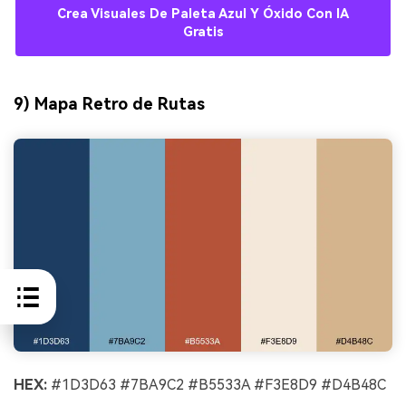
Crea Visuales De Paleta Azul Y Óxido Con IA
Gratis
9) Mapa Retro de Rutas
HEX:
#1D3D63 #7BA9C2 #B5533A #F3E8D9 #D4B48C