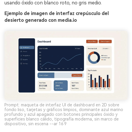
usando óxido con blanco roto, no gris medio.
Ejemplo de imagen de interfaz crepúsculo del
desierto generado con media.io
Prompt: maqueta de interfaz UI de dashboard en 2D sobre
fondo liso, tarjetas y gráficos limpios, dominante azul marino
profundo y azul apagado con botones principales óxido y
superficies blanco cálido, tipografía moderna, sin marco de
dispositivo, sin escena --ar 16:9