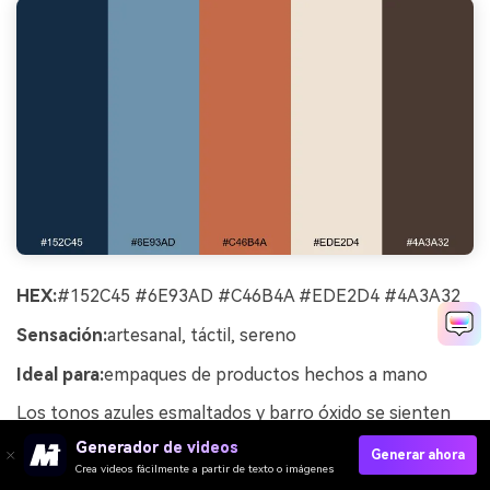
HEX:
#152C45 #6E93AD #C46B4A #EDE2D4 #4A3A32
Sensación:
artesanal, táctil, sereno
Ideal para:
empaques de productos hechos a mano
Los tonos azules esmaltados y barro óxido se sienten
táctiles, como un estante de cerámica bajo la luz cálida
Generador de videos
Generar ahora
de la tarde. Los neutros crema y cacao hacen que el
Crea videos fácilmente a partir de texto o imágenes
empaque sea limpio y fácil de leer. Usa el óxido para