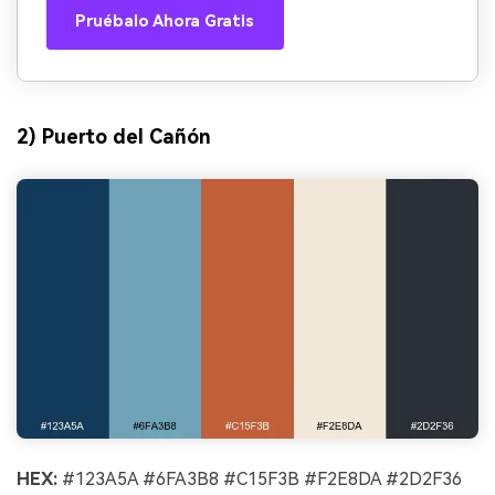
Pruébalo Ahora Gratis
2) Puerto del Cañón
HEX:
#123A5A #6FA3B8 #C15F3B #F2E8DA #2D2F36