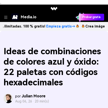
、
Media.io
Probar gratis
das. 100 % gratis!
Empieza gratis→
Crea imágenes IA ilimi
Ideas de combinaciones
de colores azul y óxido:
22 paletas con códigos
hexadecimales
Julian Moore
por
Aug 06, 26 ·
20 min(s)