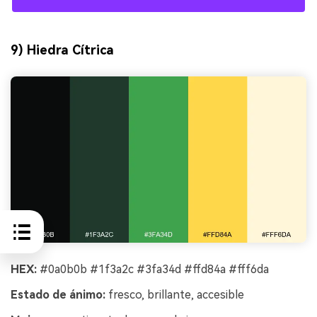
9) Hiedra Cítrica
HEX:
#0a0b0b #1f3a2c #3fa34d #ffd84a #fff6da
Estado de ánimo:
fresco, brillante, accesible