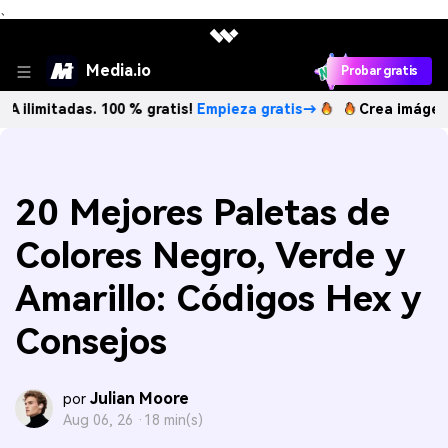
、
Media.io
Probar gratis
adas. 100 % gratis!
Empieza gratis→
Crea imágenes IA ilim
20 Mejores Paletas de
Colores Negro, Verde y
Amarillo: Códigos Hex y
Consejos
Julian Moore
por
Aug 06, 26 ·
18 min(s)