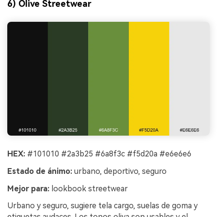
6) Olive Streetwear
HEX:
#101010 #2a3b25 #6a8f3c #f5d20a #e6e6e6
Estado de ánimo:
urbano, deportivo, seguro
Mejor para:
lookbook streetwear
Urbano y seguro, sugiere tela cargo, suelas de goma y
etiquetas audaces. Los tonos oliva son usables y el