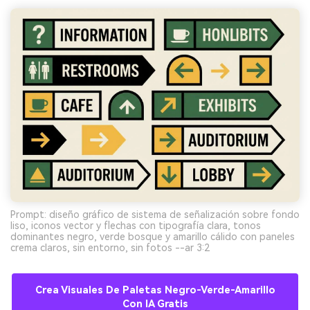
Prompt: diseño gráfico de sistema de señalización sobre fondo
liso, iconos vector y flechas con tipografía clara, tonos
dominantes negro, verde bosque y amarillo cálido con paneles
crema claros, sin entorno, sin fotos --ar 3:2
Crea Visuales De Paletas Negro-Verde-Amarillo
Con IA Gratis