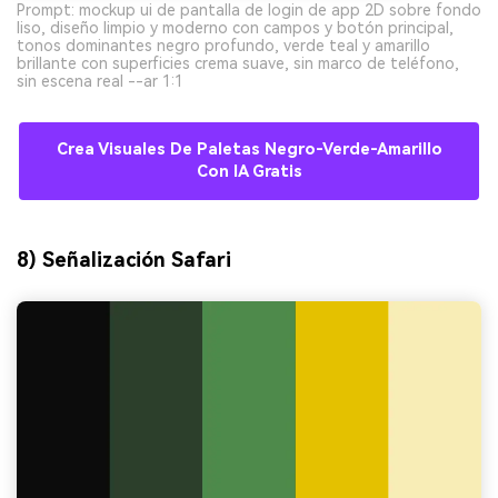
Prompt: mockup ui de pantalla de login de app 2D sobre fondo
liso, diseño limpio y moderno con campos y botón principal,
tonos dominantes negro profundo, verde teal y amarillo
brillante con superficies crema suave, sin marco de teléfono,
sin escena real --ar 1:1
Crea Visuales De Paletas Negro-Verde-Amarillo
Con IA Gratis
8) Señalización Safari