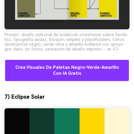
Prompt: diseño editorial de lookbook streetwear sobre fondo
liso, tipografía audaz, bloques simples y placeholders, tonos
dominantes negro, verde oliva y amarillo brillante con apoyo
gris claro, sin fotos, sensación de diseño impreso --ar 4:3
Crea Visuales De Paletas Negro-Verde-Amarillo
Con IA Gratis
7) Eclipse Solar