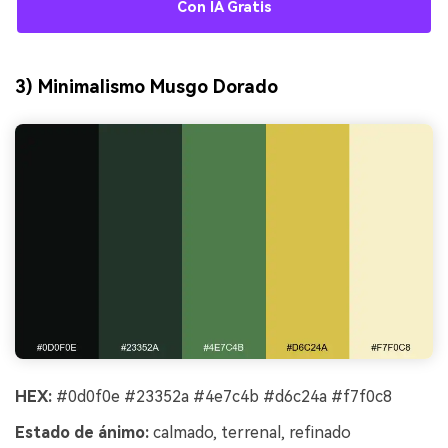
Con IA Gratis
3) Minimalismo Musgo Dorado
HEX:
#0d0f0e #23352a #4e7c4b #d6c24a #f7f0c8
Estado de ánimo:
calmado, terrenal, refinado