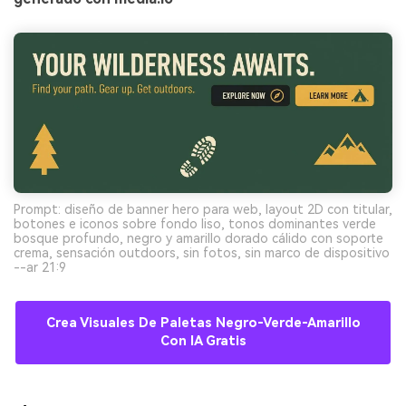
Prompt: diseño de banner hero para web, layout 2D con titular,
botones e iconos sobre fondo liso, tonos dominantes verde
bosque profundo, negro y amarillo dorado cálido con soporte
crema, sensación outdoors, sin fotos, sin marco de dispositivo
--ar 21:9
Crea Visuales De Paletas Negro-Verde-Amarillo
Con IA Gratis