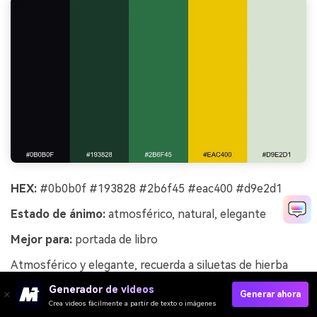
HEX:
#0b0b0f #193828 #2b6f45 #eac400 #d9e2d1
Estado de ánimo:
atmosférico, natural, elegante
Mejor para:
portada de libro
Atmosférico y elegante, recuerda a siluetas de hierba
salvaje bajo un cielo nocturno con un toque de dorado.
Generador de videos
Generar ahora
El verde grisáceo suave añade respiro entre los tonos
Crea videos fácilmente a partir de texto o imágenes
más oscuros y el acento. Úsalo para portadas literarias,