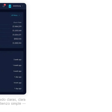
do claras, clara
 lienzo simple --