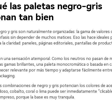
é las paletas negro-gris
onan tan bien
gro y gris son naturalmente organizadas: la gama de valores c
nfasis sin depender de muchos matices. Eso las hace ideales 
la claridad: paneles, páginas editoriales, pantallas de produc
n una sensación atemporal. Como los neutros no pasan de 
as gamas brillantes, una paleta monocromática o basada en c
cer relevante por más tiempo y adaptarse fácilmente entr
ackaging.
as combinaciones de negro y gris potencian los colores de ac
doso, cobalto, coral o lima puede ser inmediatamente “clicabl
impreso, porque la base es muy tranquila.