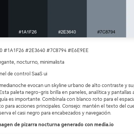
 #1A1F26 #2E3640 #7C8794 #E6E9EE
egante, nocturno, minimalista
el de control SaaS ui
medianoche evocan un skyline urbano de alto contraste y sup
 Esta paleta negro-gris brilla en paneles, analítica y pantallas
quía es importante. Combínala con blanco roto para el espaci
o para acciones principales. Consejo: mantén el texto del cue
serva el casi negro para encabezados y navegación.
magen de pizarra nocturna generado con media.io