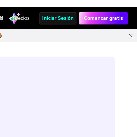
s
PI
Precios
Iniciar Sesión
Comenzar gratis