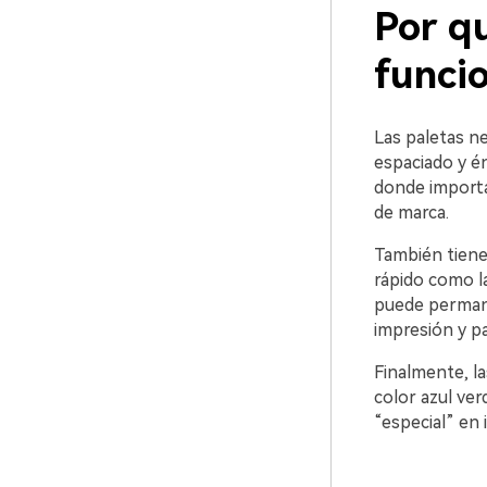
Por qu
funci
Las paletas ne
espaciado y é
donde importa 
de marca.
También tiene
rápido como l
puede permane
impresión y p
Finalmente, l
color azul ver
“especial” en 