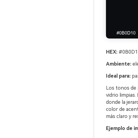
HEX:
#0B0D10
Ambiente:
el
Ideal para:
pan
Los tonos de 
vidrio limpias.
donde la jerar
color de acent
más claro y re
Ejemplo de i