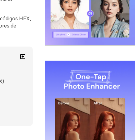
n códigos HEX,
ores de
X)