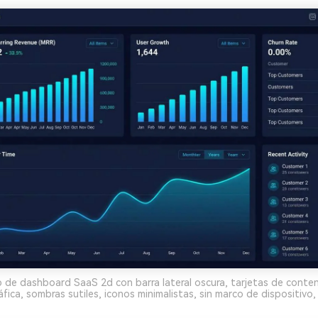
de dashboard SaaS 2d con barra lateral oscura, tarjetas de conteni
áfica, sombras sutiles, iconos minimalistas, sin marco de dispositivo,