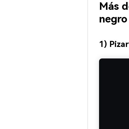
Más d
negro
1) Piza