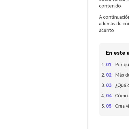
contenido.
A continuació
además de cons
acento.
En este a
Por qu
Más de
¿Qué c
Cómo u
Crea v