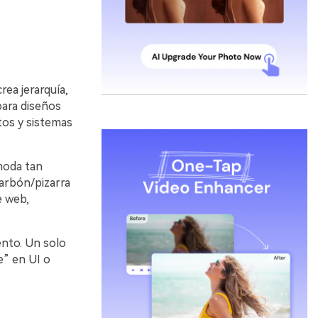
rea jerarquía,
para diseños
tos y sistemas
moda tan
arbón/pizarra
e web,
ento. Un solo
e” en UI o