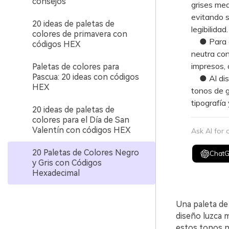
consejos
grises med
evitando s
20 ideas de paletas de
legibilidad.
colores de primavera con
● Para de
códigos HEX
neutra con
impresos, 
Paletas de colores para
Pascua: 20 ideas con códigos
● Al diseñ
HEX
tonos de g
tipografía
20 ideas de paletas de
colores para el Día de San
Valentín con códigos HEX
Ask AI for
20 Paletas de Colores Negro
Chat
y Gris con Códigos
Hexadecimal
Una paleta de 
diseño luzca 
estos tonos n