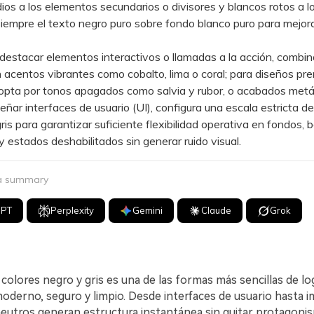
ios a los elementos secundarios o divisores y blancos rotos a l
iempre el texto negro puro sobre fondo blanco puro para mejora
stacar elementos interactivos o llamadas a la acción, combin
 acentos vibrantes como cobalto, lima o coral; para diseños pr
opta por tonos apagados como salvia y rubor, o acabados metál
ar interfaces de usuario (UI), configura una escala estricta de
ris para garantizar suficiente flexibilidad operativa en fondos, 
 y estados deshabilitados sin generar ruido visual.
 a summary
GPT
Perplexity
Gemini
Claude
Grok
colores negro y gris es una de las formas más sencillas de lo
moderno, seguro y limpio. Desde interfaces de usuario hasta 
eutros generan estructura instantánea sin quitar protagonis