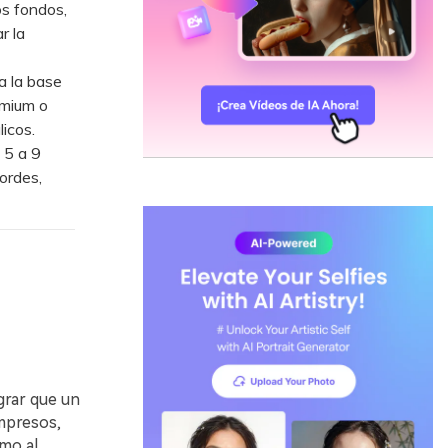
os fondos,
r la
a la base
emium o
icos.
 5 a 9
bordes,
grar que un
impresos,
mo al