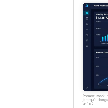
Prompt: mockup 
jerarquía tipogr
ar 16:9