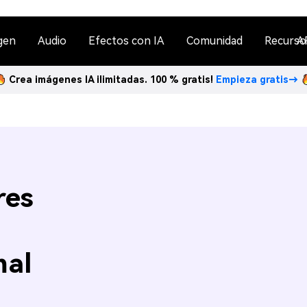
gen
Audio
Efectos con IA
Comunidad
Recurso
A
Crea imágenes IA ilimitadas. 100 % gratis!
Empieza gratis→
res
mal