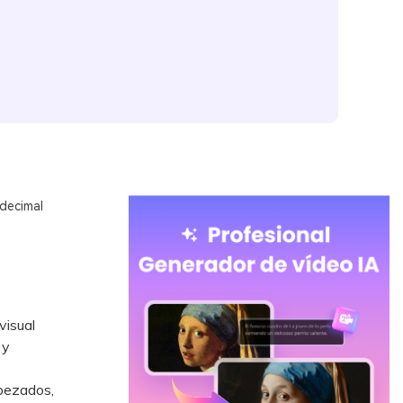
decimal
visual
 y
abezados,