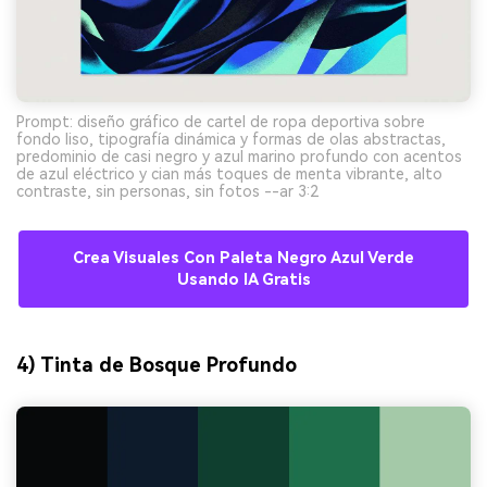
Prompt: diseño gráfico de cartel de ropa deportiva sobre
fondo liso, tipografía dinámica y formas de olas abstractas,
predominio de casi negro y azul marino profundo con acentos
de azul eléctrico y cian más toques de menta vibrante, alto
contraste, sin personas, sin fotos --ar 3:2
Crea Visuales Con Paleta Negro Azul Verde
Usando IA Gratis
4) Tinta de Bosque Profundo