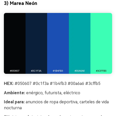
3) Marea Neón
HEX:
#050607 #0c1f3a #1b4fb3 #00a6a6 #3cffb5
Ambiente:
enérgico, futurista, eléctrico
Ideal para:
anuncios de ropa deportiva, carteles de vida
nocturna