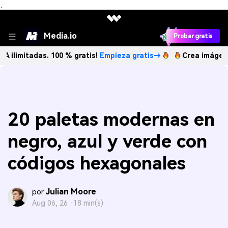
、
Media.io
Probar gratis
adas. 100 % gratis!
Empieza gratis→
Crea imágenes IA ilim
20 paletas modernas en
negro, azul y verde con
códigos hexagonales
Julian Moore
por
Aug 06, 26 ·
18 min(s)