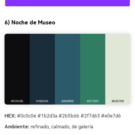
6) Noche de Museo
HEX:
#0c0c0e #1b2d3a #2b5b6b #2f7d63 #e0e7d6
Ambiente:
refinado, calmado, de galería