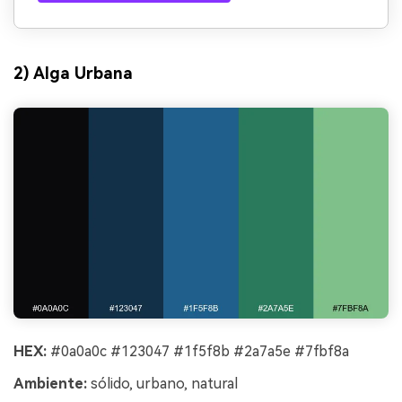
2) Alga Urbana
HEX:
#0a0a0c #123047 #1f5f8b #2a7a5e #7fbf8a
Ambiente:
sólido, urbano, natural