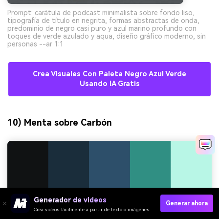
Prompt: carátula de podcast minimalista sobre fondo liso,
tipografía de título en negrita, formas abstractas de onda,
predominio de negro casi puro y azul marino profundo con
toques de verde azulado y aqua, diseño gráfico moderno, sin
personas --ar 1:1
Crea Visuales Con Paleta Negro Azul Verde
Usando IA Gratis
10) Menta sobre Carbón
Generador de videos
Generar ahora
Crea videos fácilmente a partir de texto o imágenes