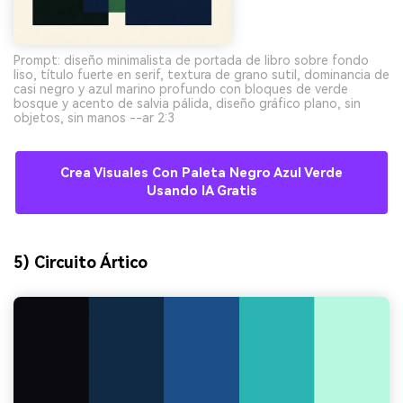
Prompt: diseño minimalista de portada de libro sobre fondo
liso, título fuerte en serif, textura de grano sutil, dominancia de
casi negro y azul marino profundo con bloques de verde
bosque y acento de salvia pálida, diseño gráfico plano, sin
objetos, sin manos --ar 2:3
Crea Visuales Con Paleta Negro Azul Verde
Usando IA Gratis
5) Circuito Ártico