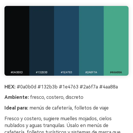
HEX:
#0a0b0d #132b3b #1e4763 #2a6f7a #4aa88a
Ambiente:
fresco, costero, discreto
Ideal para:
menús de cafetería, folletos de viaje
Fresco y costero, sugiere muelles mojados, cielos
nublados y aguas tranquilas. Úsalo en menús de
cafetería, folletos turísticos y sistemas de marca que