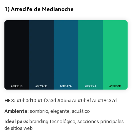
1) Arrecife de Medianoche
HEX:
#0b0d10 #0f2a3d #0b5a7a #0b8f7a #19c37d
Ambiente:
sombrío, elegante, acuático
Ideal para:
branding tecnológico, secciones principales
de sitios web