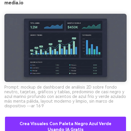
media.io
Prompt: mockup de dashboard de análisis 2D sobre fondo
neutro, tarjetas, gráficos y tablas, predominio de casi negro y
azul marino profundo con acentos de azul frío y verde azulado
más menta pálida, layout moderno y limpio, sin marco de
dispositivo --ar 16:9
Crea Visuales Con Paleta Negro Azul Verde
Usando IA Gratis