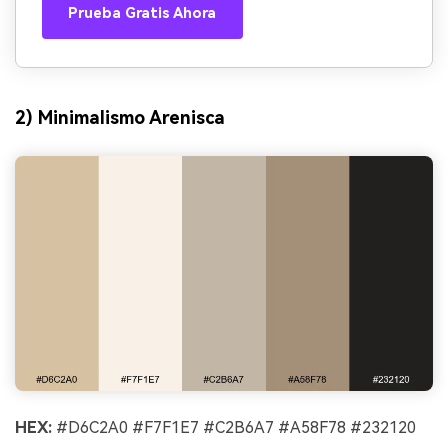
Prueba Gratis Ahora
2) Minimalismo Arenisca
HEX:
#D6C2A0 #F7F1E7 #C2B6A7 #A58F78 #232120