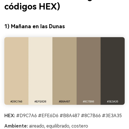
códigos HEX)
1) Mañana en las Dunas
HEX:
#D9C7A6 #EFE6D6 #B8A487 #8C7B66 #3E3A35
Ambiente:
aireado, equilibrado, costero