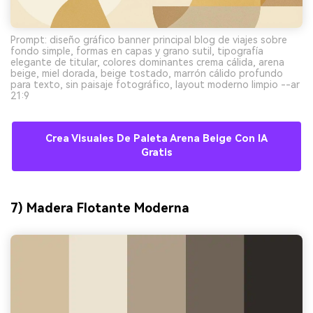
Prompt: diseño gráfico banner principal blog de viajes sobre
fondo simple, formas en capas y grano sutil, tipografía
elegante de titular, colores dominantes crema cálida, arena
beige, miel dorada, beige tostado, marrón cálido profundo
para texto, sin paisaje fotográfico, layout moderno limpio --ar
21:9
Crea Visuales De Paleta Arena Beige Con IA
Gratis
7) Madera Flotante Moderna