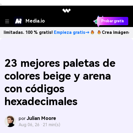
、
Media.io
Probar gratis
s. 100 % gratis!
Empieza gratis→
Crea imágenes IA ilimit
23 mejores paletas de
colores beige y arena
con códigos
hexadecimales
Julian Moore
por
Aug 06, 26 ·
21 min(s)