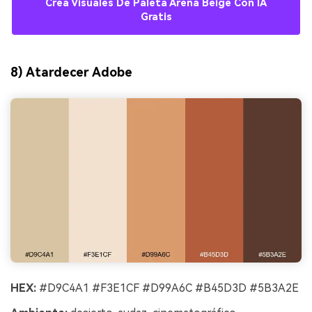
Crea Visuales De Paleta Arena Beige Con IA
Gratis
8) Atardecer Adobe
HEX:
#D9C4A1 #F3E1CF #D99A6C #B45D3D #5B3A2E