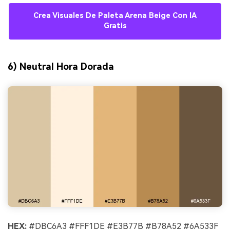
Crea Visuales De Paleta Arena Beige Con IA
Gratis
6) Neutral Hora Dorada
HEX:
#DBC6A3 #FFF1DE #E3B77B #B78A52 #6A533F