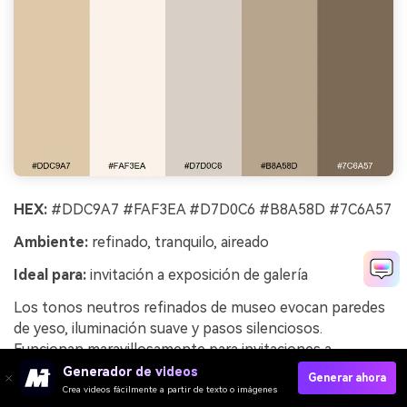
HEX:
#DDC9A7 #FAF3EA #D7D0C6 #B8A58D #7C6A57
Ambiente:
refinado, tranquilo, aireado
Ideal para:
invitación a exposición de galería
Los tonos neutros refinados de museo evocan paredes
de yeso, iluminación suave y pasos silenciosos.
Funcionan maravillosamente para invitaciones a
exposiciones, páginas RSVP y diseños elegantes
Generador de videos
Generar ahora
cargados de tipografía. Combina con arte lineal en gris
Crea videos fácilmente a partir de texto o imágenes