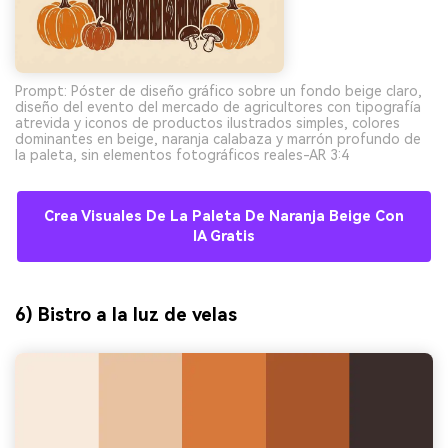
Prompt: Póster de diseño gráfico sobre un fondo beige claro,
diseño del evento del mercado de agricultores con tipografía
atrevida y iconos de productos ilustrados simples, colores
dominantes en beige, naranja calabaza y marrón profundo de
la paleta, sin elementos fotográficos reales-AR 3:4
Crea Visuales De La Paleta De Naranja Beige Con
IA Gratis
6) Bistro a la luz de velas