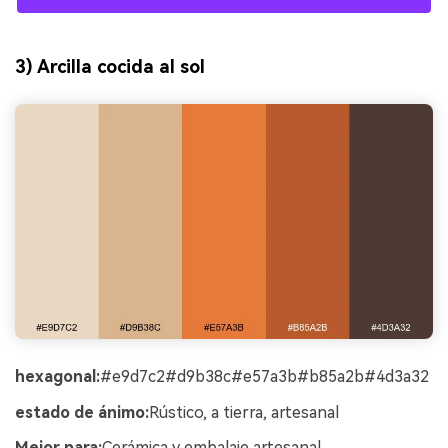
3) Arcilla cocida al sol
hexagonal:
#e9d7c2#d9b38c#e57a3b#b85a2b#4d3a32
estado de ánimo:
Rústico, a tierra, artesanal
Mejor para:
Cerámica y embalaje artesanal