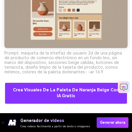
Prompt: maqueta de la interfaz de usuario 2d de una página
de producto de comercio electrónico en un fondo liso, sin
marco del dispositivo, secciones beige cálidas, botones de
terracota, diseño limpio de la tarjeta del producto, iconos
mínimos, colores de la paleta dominantes- -ar 16:9
Crea Visuales De La Paleta De Naranja Beige Con
IA Gratis
10) Beige de miel
Generador de videos
Generar ahora
Crea videos fácilmente a partir de texto o imágenes