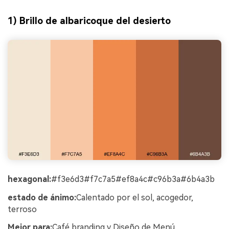
1) Brillo de albaricoque del desierto
hexagonal:
#f3e6d3#f7c7a5#ef8a4c#c96b3a#6b4a3b
estado de ánimo:
Calentado por el sol, acogedor,
terroso
Mejor para:
Café branding y Diseño de Menú