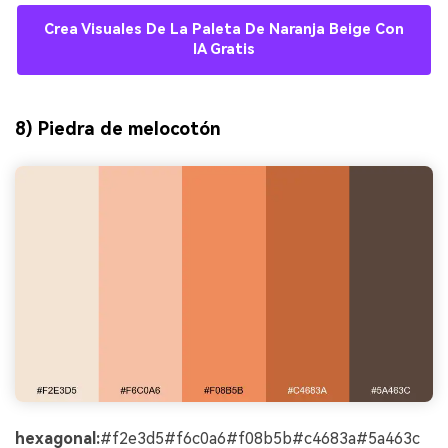
Crea Visuales De La Paleta De Naranja Beige Con
IA Gratis
8) Piedra de melocotón
hexagonal:
#f2e3d5#f6c0a6#f08b5b#c4683a#5a463c