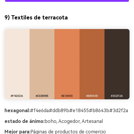
9) Textiles de terracota
hexagonal:
#f4e6da#ddb89b#e18455#b8643b#3d2f2a
estado de ánimo:
boho, Acogedor, Artesanal
Mejor para:
Páginas de productos de comercio