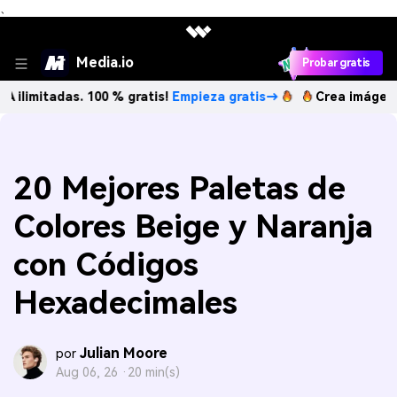
、
Media.io
Probar gratis
das. 100 % gratis!
Empieza gratis→
Crea imágenes IA ilim
20 Mejores Paletas de
Colores Beige y Naranja
con Códigos
Hexadecimales
Julian Moore
por
Aug 06, 26 ·
20 min(s)