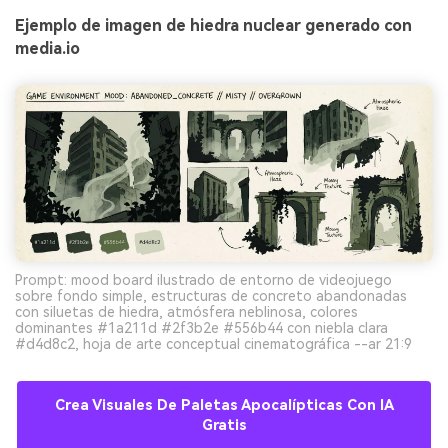
Ejemplo de imagen de hiedra nuclear generado con
media.io
Prompt: mood board ilustrado de entorno de videojuego
sobre fondo simple, estructuras de concreto abandonadas
con siluetas de hiedra, atmósfera neblinosa, colores
dominantes #1a211d #2f3b2e #556b44 con niebla clara
#d4d8c2, hoja de arte conceptual cinematográfica --ar 21:9
Crea Visuales De Paletas Apocalípticas Con IA
Gratis