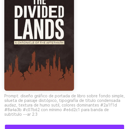
Prompt: diseño gráfico de portada de libro sobre fondo simple,
silueta de paisaje distópico, tipografía de título condensada
audaz, textura de humo sutil, colores dominantes #2a1f1d
#8a4a3b #c07b62 con mínimo #e6d2c1 para banda de
subtítulo --ar 2:3