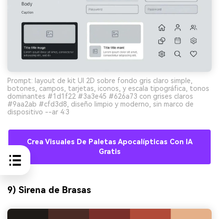
Prompt: layout de kit UI 2D sobre fondo gris claro simple,
botones, campos, tarjetas, iconos, y escala tipográfica, tonos
dominantes #1d1f22 #3a3e45 #626a73 con grises claros
#9aa2ab #cfd3d8, diseño limpio y moderno, sin marco de
dispositivo --ar 4:3
Crea Visuales De Paletas Apocalípticas Con IA
Gratis
9) Sirena de Brasas