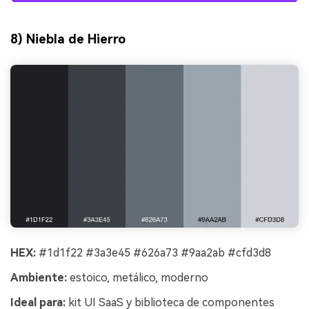
8) Niebla de Hierro
HEX:
#1d1f22 #3a3e45 #626a73 #9aa2ab #cfd3d8
Ambiente:
estoico, metálico, moderno
Ideal para:
kit UI SaaS y biblioteca de componentes