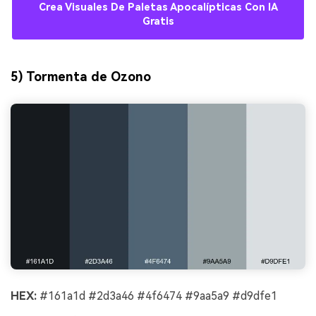
Crea Visuales De Paletas Apocalípticas Con IA
Gratis
5) Tormenta de Ozono
HEX:
#161a1d #2d3a46 #4f6474 #9aa5a9 #d9dfe1