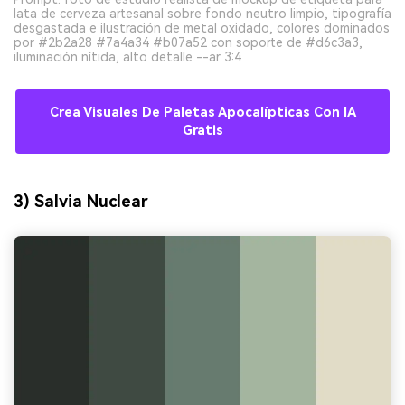
lata de cerveza artesanal sobre fondo neutro limpio, tipografía
desgastada e ilustración de metal oxidado, colores dominados
por #2b2a28 #7a4a34 #b07a52 con soporte de #d6c3a3,
iluminación nítida, alto detalle --ar 3:4
Crea Visuales De Paletas Apocalípticas Con IA
Gratis
3) Salvia Nuclear