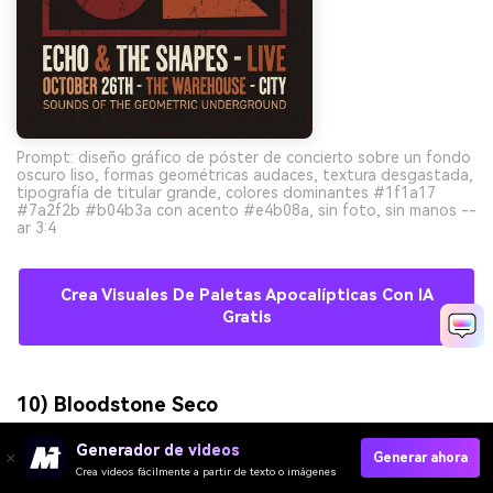
Prompt: diseño gráfico de póster de concierto sobre un fondo
oscuro liso, formas geométricas audaces, textura desgastada,
tipografía de titular grande, colores dominantes #1f1a17
#7a2f2b #b04b3a con acento #e4b08a, sin foto, sin manos --
ar 3:4
Crea Visuales De Paletas Apocalípticas Con IA
Gratis
10) Bloodstone Seco
Generador de videos
Generar ahora
Crea videos fácilmente a partir de texto o imágenes