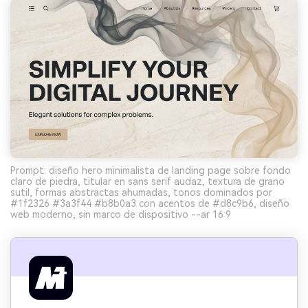
Prompt: diseño hero minimalista de landing page sobre fondo
claro de piedra, titular en sans serif audaz, textura de grano
sutil, formas abstractas ahumadas, tonos dominados por
#1f2326 #3a3f44 #b8b0a3 con acentos de #d8c9b6, diseño
web moderno, sin marco de dispositivo --ar 16:9