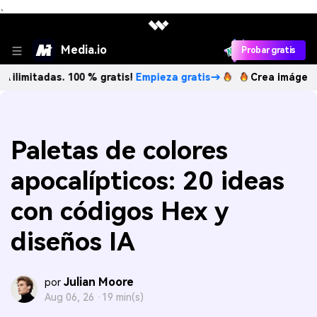
、
Media.io
Probar gratis
as. 100 % gratis!
Empieza gratis→
Crea imágenes IA ilimi
Paletas de colores
apocalípticos: 20 ideas
con códigos Hex y
diseños IA
Julian Moore
por
Aug 06, 26 ·
19 min(s)