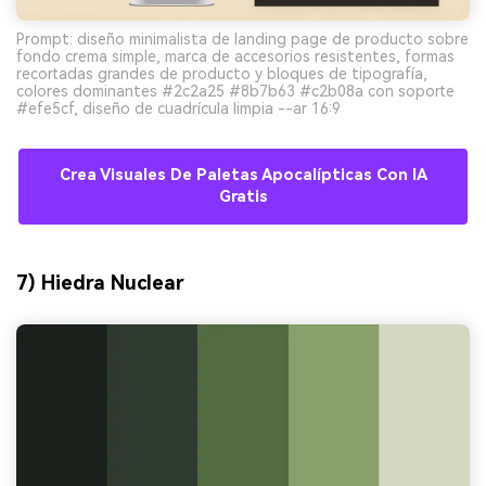
Prompt: diseño minimalista de landing page de producto sobre
fondo crema simple, marca de accesorios resistentes, formas
recortadas grandes de producto y bloques de tipografía,
colores dominantes #2c2a25 #8b7b63 #c2b08a con soporte
#efe5cf, diseño de cuadrícula limpia --ar 16:9
Crea Visuales De Paletas Apocalípticas Con IA
Gratis
7) Hiedra Nuclear