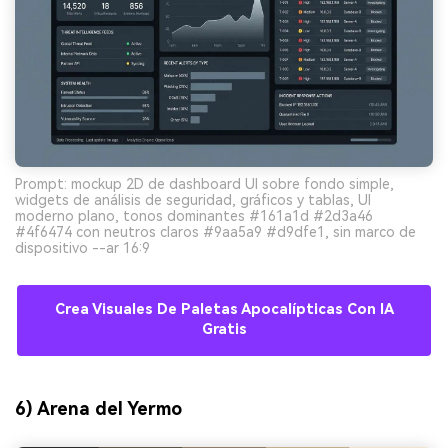
Prompt: mockup 2D de dashboard UI sobre fondo simple,
widgets de análisis de seguridad, gráficos y tablas, UI
moderno plano, tonos dominantes #161a1d #2d3a46
#4f6474 con neutros claros #9aa5a9 #d9dfe1, sin marco de
dispositivo --ar 16:9
Crea Visuales De Paletas Apocalípticas Con IA
Gratis
6) Arena del Yermo