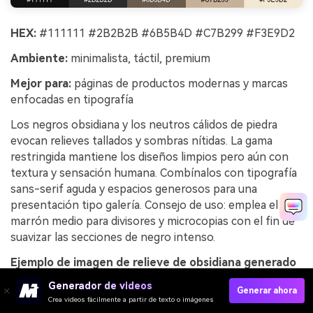
HEX:
#111111 #2B2B2B #6B5B4D #C7B299 #F3E9D2
Ambiente:
minimalista, táctil, premium
Mejor para:
páginas de productos modernas y marcas
enfocadas en tipografía
Los negros obsidiana y los neutros cálidos de piedra
evocan relieves tallados y sombras nítidas. La gama
restringida mantiene los diseños limpios pero aún con
textura y sensación humana. Combínalos con tipografía
sans-serif aguda y espacios generosos para una
presentación tipo galería. Consejo de uso: emplea el
marrón medio para divisores y microcopias con el fin de
suavizar las secciones de negro intenso.
Ejemplo de imagen de relieve de obsidiana generado
usando media.io
Generador de videos
Generar ahora
Crea videos fácilmente a partir de texto o imágenes