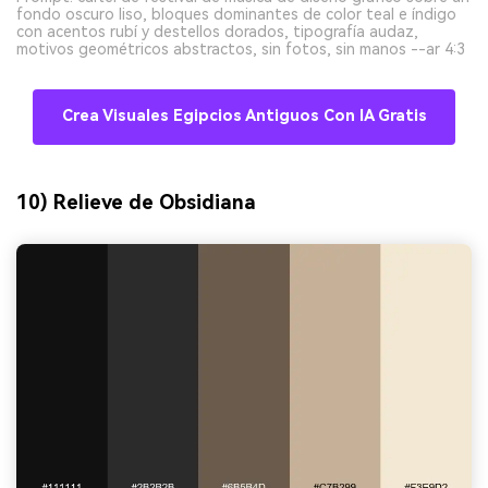
fondo oscuro liso, bloques dominantes de color teal e índigo
con acentos rubí y destellos dorados, tipografía audaz,
motivos geométricos abstractos, sin fotos, sin manos --ar 4:3
Crea Visuales Egipcios Antiguos Con IA Gratis
10) Relieve de Obsidiana