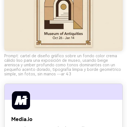
Prompt: cartel de diseño gráfico sobre un fondo color crema
cálido liso para una exposición de museo, usando beige
arenisca y umber profundo como tonos dominantes con un
pequeño acento dorado, tipografía limpia y borde geométrico
simple, sin fotos, sin manos --ar 4:3
Media.io