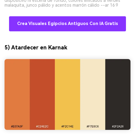
dispositivo ni escena de fondo, colores limitados a verdes
malaquita, junco pálido y acentos marrón cálido --ar 16:9
Crea Visuales Egipcios Antiguos Con IA Gratis
5) Atardecer en Karnak