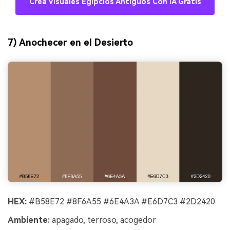
Crea Visuales Egipcios Antiguos Con IA Gratis
7) Anochecer en el Desierto
HEX:
#B58E72 #8F6A55 #6E4A3A #E6D7C3 #2D2420
Ambiente:
apagado, terroso, acogedor