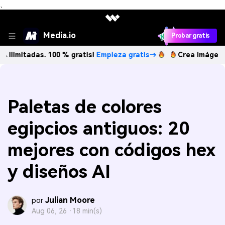
、
Media.io
Probar gratis
das. 100 % gratis!
Empieza gratis→
Crea imágenes IA ilimi
Paletas de colores
egipcios antiguos: 20
mejores con códigos hex
y diseños AI
Julian Moore
por
Aug 06, 26 ·
18 min(s)