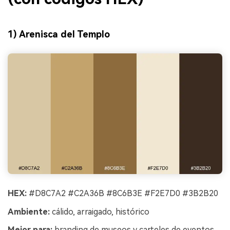
1) Arenisca del Templo
HEX:
#D8C7A2 #C2A36B #8C6B3E #F2E7D0 #3B2B20
Ambiente:
cálido, arraigado, histórico
Mejor para:
branding de museos y carteles de eventos