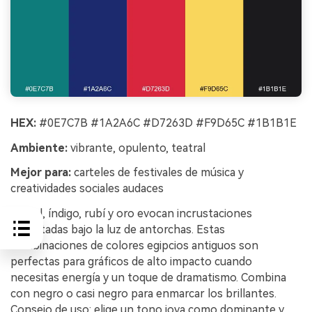
HEX:
#0E7C7B #1A2A6C #D7263D #F9D65C #1B1B1E
Ambiente:
vibrante, opulento, teatral
Mejor para:
carteles de festivales de música y
creatividades sociales audaces
El teal, índigo, rubí y oro evocan incrustaciones
esmaltadas bajo la luz de antorchas. Estas
combinaciones de colores egipcios antiguos son
perfectas para gráficos de alto impacto cuando
necesitas energía y un toque de dramatismo. Combina
con negro o casi negro para enmarcar los brillantes.
Consejo de uso: elige un tono joya como dominante y