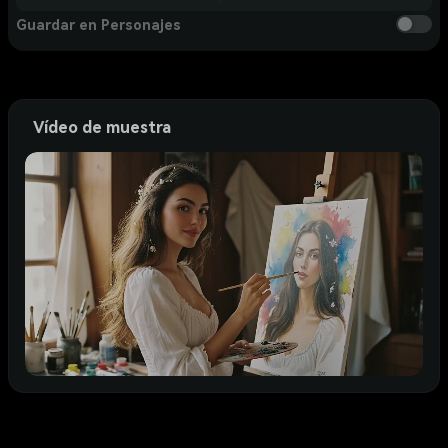
Guardar en Personajes
Vídeo de muestra