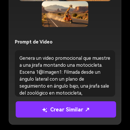
Prompt de Video
P
Genera un video promocional que muestre
a una jirafa montando una motocicleta.
Escena 1@Imagen1: Filmada desde un
ángulo lateral con un plano de
seguimiento en ángulo bajo, una jirafa sale
del zoológico en motocicleta,
sorprendiendo a los animales cercanos y
haciéndolos huir en pánico. Escena
Crear Similar ↗
2@Imagen2: La jirafa conduce la
motocicleta en círculos sobre un terreno
arenoso. La cámara inicia con un primer