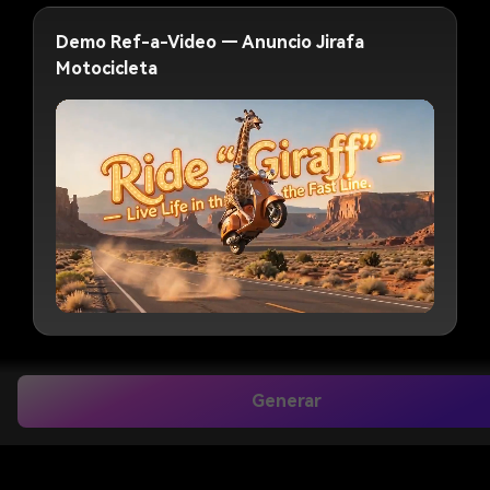
plano de las llantas de la motocicleta y
Demo Ref-a-Video — Anuncio Jirafa
luego cambia a una perspectiva cenital,
Motocicleta
capturando a la jirafa realizando acrobacias
circulares y levantando nubes de polvo en
el aire. Escena 3@Imagen3: Con el fondo
de una carretera de estilo occidental, la
cámara sigue a la jirafa lanzando su
motocicleta al aire. Filmado desde el
lateral, aparece un eslogan promocional
detrás del sujeto; a medida que la jirafa
pasa rápido, el eslogan queda parcialmente
oculto, leyendo: "Ride the 'Giraffe'—Vive la
vida al límite." Finalmente, la motocicleta
aterriza y pasa rugiendo, levantando una
estela de polvo y humo.
Generar