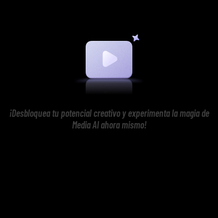
¡Desbloquea tu potencial creativo y experimenta la magia de
Media AI ahora mismo!