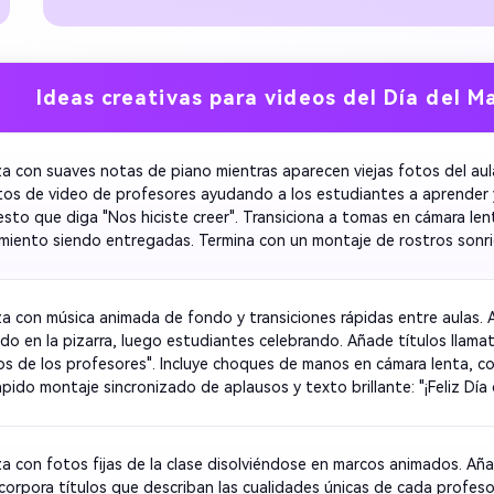
Ideas creativas para videos del Día del M
a con suaves notas de piano mientras aparecen viejas fotos del aul
os de video de profesores ayudando a los estudiantes a aprender y 
sto que diga "Nos hiciste creer". Transiciona a tomas en cámara len
miento siendo entregadas. Termina con un montaje de rostros sonrien
a con música animada de fondo y transiciones rápidas entre aulas. 
ndo en la pizarra, luego estudiantes celebrando. Añade títulos llama
 de los profesores". Incluye choques de manos en cámara lenta, confe
ápido montaje sincronizado de aplausos y texto brillante: "¡Feliz Día 
Genial!". Mantén un ritmo alto para la energía de Instagram Reels. 
a con fotos fijas de la clase disolviéndose en marcos animados. Añ
Incorpora títulos que describan las cualidades únicas de cada profesor