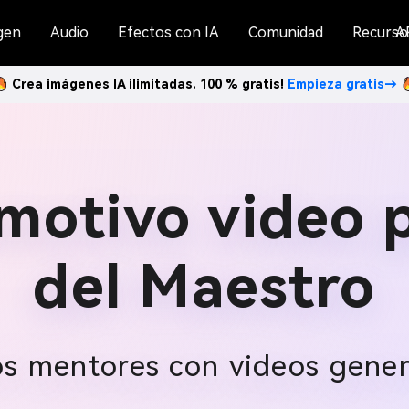
gen
Audio
Efectos con IA
Comunidad
Recurso
A
Crea imágenes IA ilimitadas. 100 % gratis!
Empieza gratis→
motivo video p
del Maestro
os mentores con videos gene