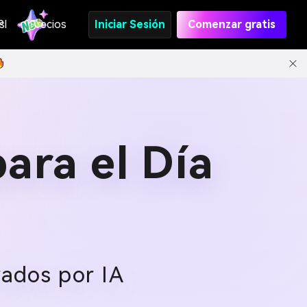
s
PI
Precios
Iniciar Sesión
Comenzar gratis
ara el Día
rados por IA