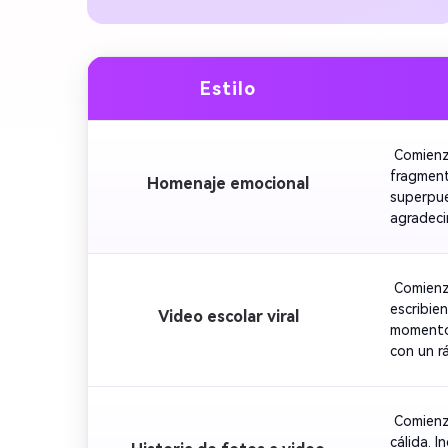
Estilo
 Comienz
fragment
Homenaje emocional
superpue
agradeci
 Comienz
escribie
Video escolar viral
momentos
con un r
 Comienz
cálida. 