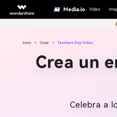
Media.io
Video
Ima
Inicio
>
Crear
>
Teachers Day Video
Crea un e
Celebra a l