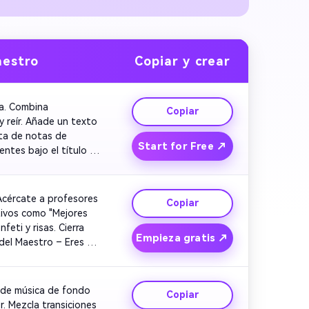
aestro
Copiar y crear
a. Combina 
Copiar
reír. Añade un texto 
ta de notas de 
Start for Free ↗
tes bajo el título 
"Feliz Día del Maestro". Mantén un tono tranquilo y afectuoso para inspirar calidez y nostalgia. 
Acércate a profesores 
Copiar
tivos como "Mejores 
ti y risas. Cierra 
Empieza gratis ↗
del Maestro – Eres 
ade música de fondo 
Copiar
. Mezcla transiciones 