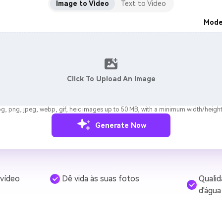
Image to Video
Text to Video
Mode
Click To Upload An Image
g, png, jpeg, webp, gif, heic images up to 50 MB, with a minimum width/height
Generate Now
vídeo
Dê vida às suas fotos
Quali
d'água