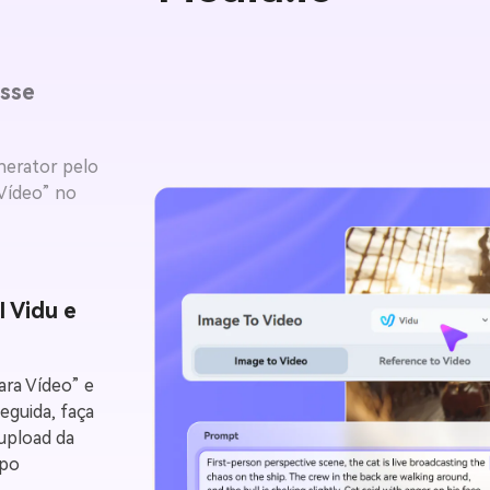
esse
enerator pelo
Vídeo” no
I Vidu e
ra Vídeo” e
eguida, faça
upload da
mpo