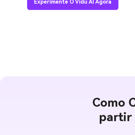
Experimente O Vidu AI Agora
Como C
parti