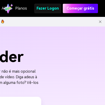
API
Planos
Fazer Logon
Começar grátis
lder
 não é mais opcional.
de vídeo. Diga adeus à
em alguma foto? Vê-los