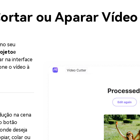
rtar ou Aparar Vídeo
 no seu
rojeto
e
ar na interface
one o vídeo à
dução na cena
 o botão
 onde deseja
piar, colar ou