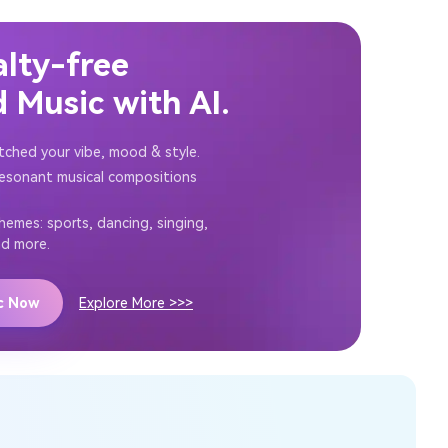
alty-free
 Music with AI.
tched your vibe, mood & style.
resonant musical compositions
themes: sports, dancing, singing,
nd more.
ic Now
Explore More >>>