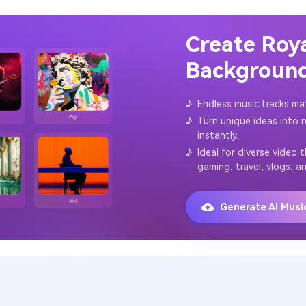
Create Roy
Background
♪
Endless music tracks ma
♪
Turn unique ideas into 
instantly.
♪
Ideal for diverse video 
gaming, travel, vlogs, a
Generate AI Mus