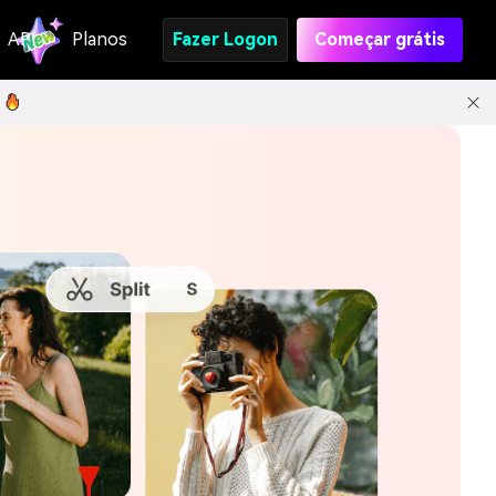
API
Planos
Fazer Logon
Começar grátis