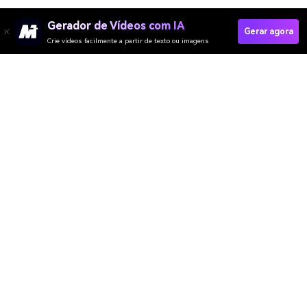
Gerador de Vídeos com IA
Gerar agora
Crie vídeos facilmente a partir de texto ou imagens
Gerador de Vídeo
Gerador de Imagens
Gerador de Música
Templates & Filtros
Removedor de marca d'água
Recursos