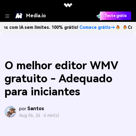
Media.io
Teste grátis
IA sem limites. 100% grátis!
Comece grátis→
Crie imagens
O melhor editor WMV
gratuito - Adequado
para iniciantes
Santos
por
Aug 06, 26 ·
6 min(s)