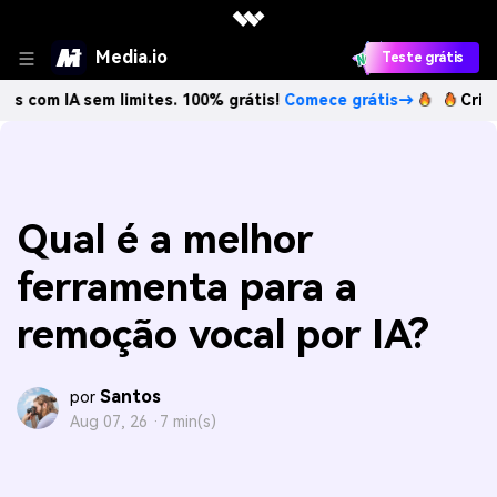
Media.io
Teste grátis
A sem limites. 100% grátis!
Comece grátis→
Crie imagens 
Qual é a melhor
ferramenta para a
remoção vocal por IA?
Santos
por
Aug 07, 26 ·
7 min(s)