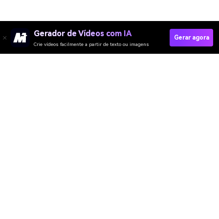
Gerador de Vídeos com IA
Gerar agora
Crie vídeos facilmente a partir de texto ou imagens
Gerador de Vídeo
Gerador de Imagens
Gerador de Música
Templates & Filtros
Removedor de marca d'água
Recursos