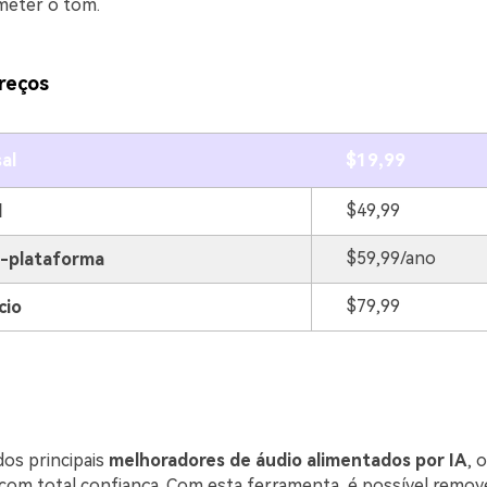
eter o tom.
reços
al
$19,99
$49,99
l
$59,99/ano
i-plataforma
$79,99
cio
dos principais
melhoradores de áudio alimentados por IA
, 
 com total confiança. Com esta ferramenta, é possível remov