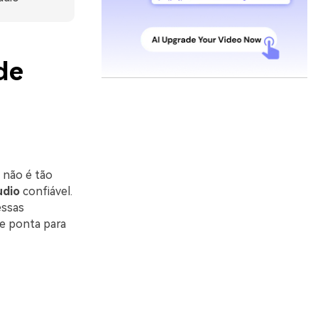
de
 não é tão
udio
confiável.
essas
de ponta para