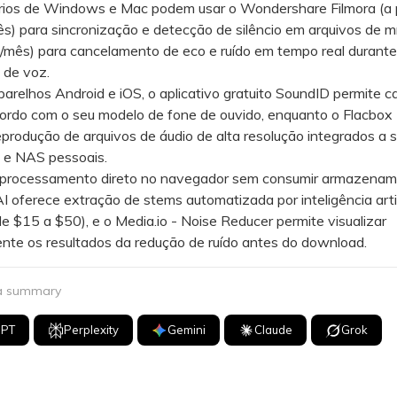
s de Windows e Mac podem usar o Wondershare Filmora (a p
) para sincronização e detecção de silêncio em arquivos de mí
2/mês) para cancelamento de eco e ruído em tempo real durante
de voz.
lhos Android e iOS, o aplicativo gratuito SoundID permite cal
ordo com o seu modelo de fone de ouvido, enquanto o Flacbox 
produção de arquivos de áudio de alta resolução integrados a s
e NAS pessoais.
ocessamento direto no navegador sem consumir armazenamen
 oferece extração de stems automatizada por inteligência artif
e $15 a $50), e o Media.io - Noise Reducer permite visualizar
nte os resultados da redução de ruído antes do download.
 a summary
GPT
Perplexity
Gemini
Claude
Grok