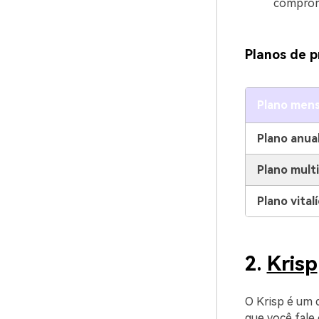
comprom
Planos de p
Plano mens
Plano anua
Plano mult
Plano vitalí
2.
Krisp
O Krisp é um 
que você fale