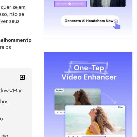
 quer sejam
sso, não se
lver seus
melhoramento
re os
ndows/Mac
lhos
no
udio