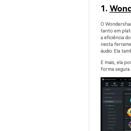
1.
Wond
O Wondershar
tanto em pla
a eficiência d
nesta ferrame
áudio. Ela ta
E mais, ela p
forma segura.