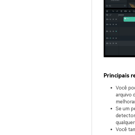
Principais 
Você pod
arquivo 
melhorar
Se um pe
detector
qualquer
Você tam