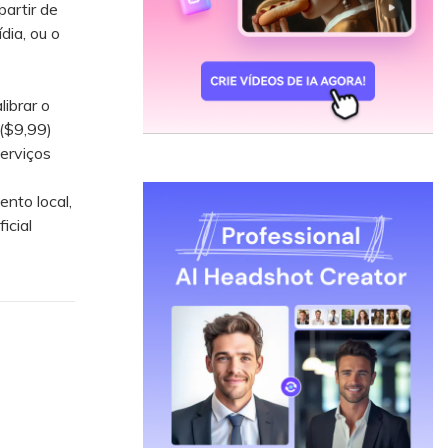
artir de
dia, ou o
ibrar o
($9,99)
erviços
to local,
icial