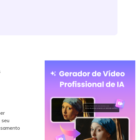
s
er
 seu
essamento