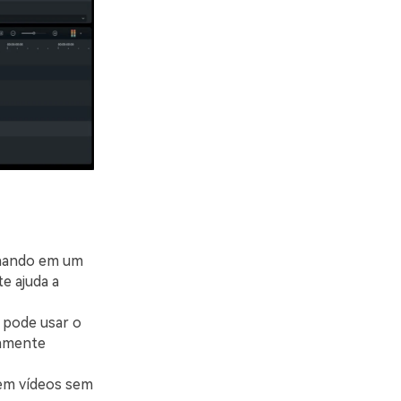
alhando em um
e ajuda a
ê pode usar o
camente
 em vídeos sem