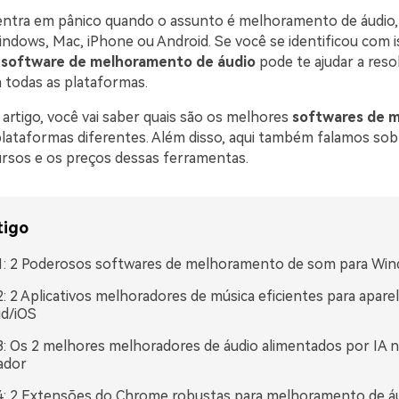
tra em pânico quando o assunto é melhoramento de áudio,
indows, Mac, iPhone ou Android. Se você se identificou com i
m
software de melhoramento de áudio
pode te ajudar a reso
todas as plataformas.
 artigo, você vai saber quais são os melhores
softwares de 
lataformas diferentes. Além disso, aqui também falamos sob
cursos e os preços dessas ferramentas.
tigo
 1: 2 Poderosos softwares de melhoramento de som para Wi
2: 2 Aplicativos melhoradores de música eficientes para apare
id/iOS
3: Os 2 melhores melhoradores de áudio alimentados por IA 
ador
4: 2 Extensões do Chrome robustas para melhoramento de á