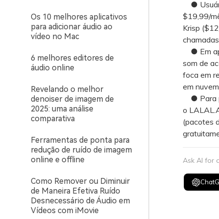
● Usuário
$19,99/mês
Os 10 melhores aplicativos
para adicionar áudio ao
Krisp ($1
vídeo no Mac
chamadas 
● Em apare
6 melhores editores de
som de ac
áudio online
foca em re
em nuvem 
Revelando o melhor
● Para pr
denoiser de imagem de
2025: uma análise
o LALAL.AI
comparativa
(pacotes d
gratuitame
Ferramentas de ponta para
redução de ruído de imagem
online e offline
Ask AI for
Como Remover ou Diminuir
Chat
de Maneira Efetiva Ruído
Desnecessário de Áudio em
Vídeos com iMovie