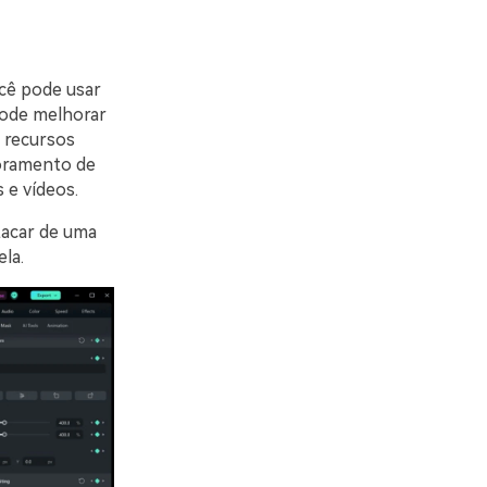
cê pode usar
ode melhorar
s recursos
horamento de
 e vídeos.
tacar de uma
la.