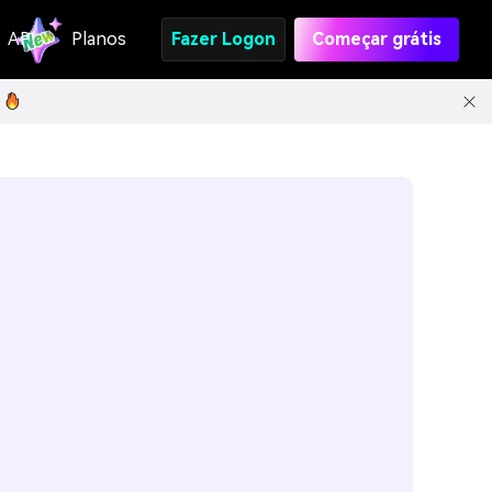
API
Planos
Fazer Logon
Começar grátis