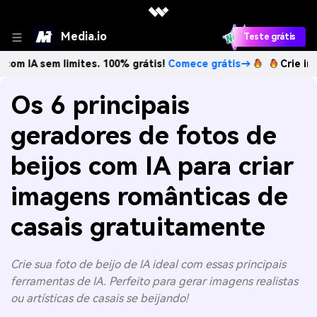
Media.io
Teste grátis
 limites. 100% grátis!
Comece grátis→
Crie imagens com 
Os 6 principais
geradores de fotos de
beijos com IA para criar
imagens românticas de
casais gratuitamente
Crie sua foto de beijo de IA ideal com essas principais
ferramentas de IA. Perfeito para gerar imagens realistas
ou artísticas de casais se beijando!