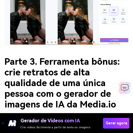
Parte 3. Ferramenta bônus:
crie retratos de alta
qualidade de uma única
pessoa com o gerador de
imagens de IA da Media.io
O
Gerador de Imagens de IA da Media.io
é voltado para
Gerador de Vídeos com IA
Gerar agora
retratos de alta qualidade de indivíduos, mas é uma
Crie vídeos facilmente a partir de texto ou imagens
ferramenta fantástica para quem busca imagens