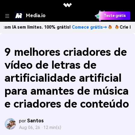
Media.io
Teste grátis
sem limites. 100% grátis!
Comece grátis→
Crie imagens co
9 melhores criadores de
vídeo de letras de
artificialidade artificial
para amantes de música
e criadores de conteúdo
Santos
por
Aug 06, 26 ·
12 min(s)