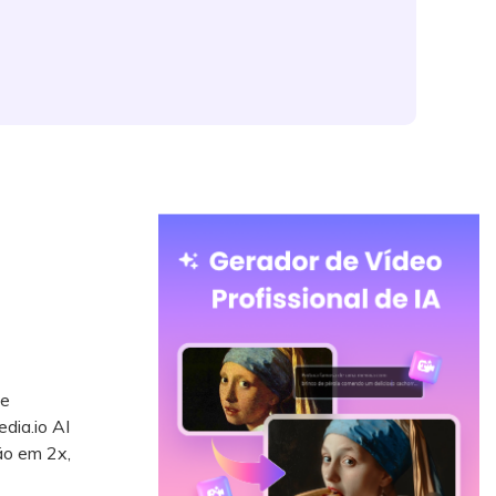
le
dia.io AI
ão em 2x,