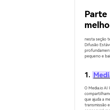
Parte
melho
nesta seção t
Difusão Estáv
profundamente
pequeno e bai
1.
Medi
O Media.io AI 
compartilhamo
que ajuda a me
transmissão es