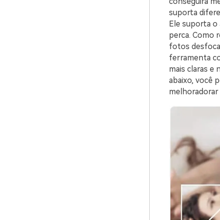
conseguirá me
suporta dife
Ele suporta 
perca. Como re
fotos desfoca
ferramenta co
mais claras e 
abaixo, você p
melhoradorar