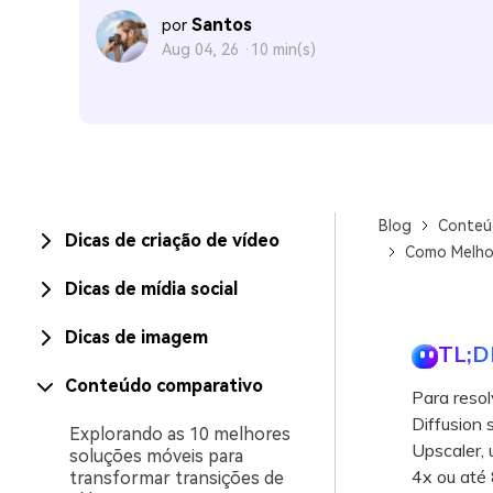
Santos
por
Aug 04, 26 ·
10 min(s)
Blog
Conteú
Dicas de criação de vídeo
Como Melhor
Dicas de mídia social
Dicas de imagem
TL;D
Conteúdo comparativo
Para reso
Diffusion 
Explorando as 10 melhores
Upscaler, 
soluções móveis para
4x ou até 
transformar transições de