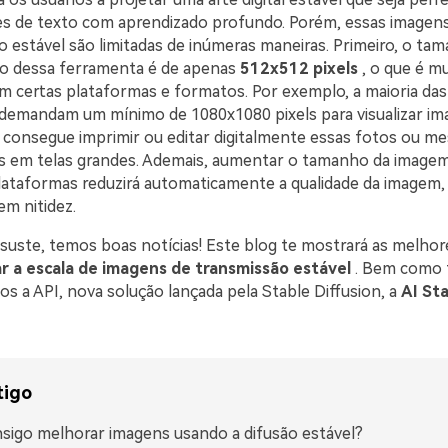
ões de texto com aprendizado profundo. Porém, essas imagen
o estável são limitadas de inúmeras maneiras. Primeiro, o ta
o dessa ferramenta é de apenas
512x512 pixels
, o que é m
em certas plataformas e formatos. Por exemplo, a maioria das
s demandam um mínimo de 1080x1080 pixels para visualizar im
o consegue imprimir ou editar digitalmente essas fotos ou m
 em telas grandes. Ademais, aumentar o tamanho da imagem
ataformas reduzirá automaticamente a qualidade da imagem, 
em nitidez.
suste, temos boas notícias! Este blog te mostrará as melho
 a escala de imagens de transmissão estável
. Bem como 
s a API, nova solução lançada pela Stable Diffusion, a
AI Sta
tigo
sigo melhorar imagens usando a difusão estável?