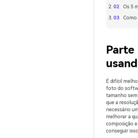
Os 5 m
Como c
Parte
usand
É difícil mel
foto do softw
tamanho sem a
que a resoluç
necessário um
melhorar a qu
composição e
conseguir isso