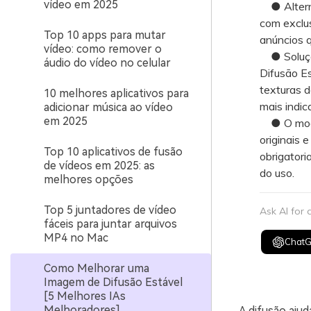
vídeo em 2025
● Alterna
com exclu
Top 10 apps para mutar
anúncios 
vídeo: como remover o
● Soluçõ
áudio do vídeo no celular
Difusão Es
texturas 
10 melhores aplicativos para
mais indic
adicionar música ao vídeo
em 2025
● O model
originais 
Top 10 aplicativos de fusão
obrigatori
de vídeos em 2025: as
do uso.
melhores opções
Top 5 juntadores de vídeo
Ask AI for
fáceis para juntar arquivos
MP4 no Mac
Chat
Como Melhorar uma
Imagem de Difusão Estável
[5 Melhores IAs
Melhoradores]
A difusão ajuda