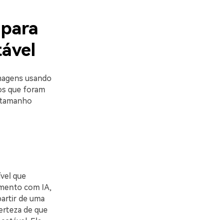
 para
tável
imagens usando
os que foram
e tamanho
ível que
amento com IA,
partir de uma
erteza de que