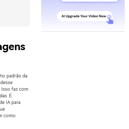
agens
nho padrão da
 desse
 Isso faz com
das. É
e IA para
sua
em como