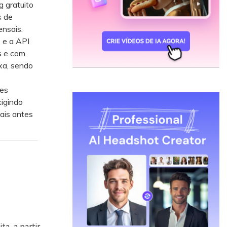
 gratuito
s de
nsais.
e a API
s e com
xa, sendo
es
xigindo
ais antes
ta, a partir