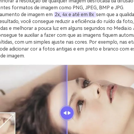
lhorar a resolução de qualquer imagem desfocada da difusão 
rentes formatos de imagem como PNG, JPEG, BMP e JPG.
o aumento de imagem em
2x, 4x e até em 8x
sem que a qualida
sultado, você consegue reduzir a eficiência do ruído da foto
das e melhorar a pouca luz em alguns segundos no Media.io. 
nsegue te auxiliar a fazer com que as imagens fiquem auto
nítidas, com um simples ajuste nas cores. Por exemplo, nas et
ode adicionar cor a fotos antigas e em preto e branco com es
 de imagem.