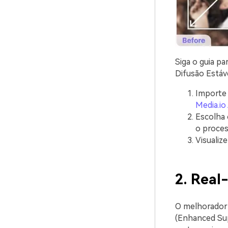
Siga o guia p
Difusão Estáv
Importe 
Media.io
Escolha 
o proce
Visualiz
2. Rea
O melhorador
(Enhanced Sup