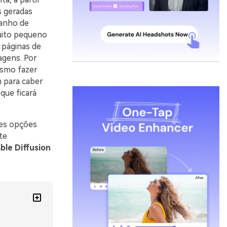
s geradas
manho de
uito pequeno
 páginas de
agens. Por
esmo fazer
 para caber
que ficará
res opções
te
ble Diffusion