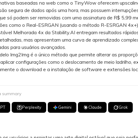
tivas baseadas na web como o TinyWow oferecem upscaling
são segura de dados após uma hora, mas possuem interrupçõe
que só podem ser removidas com uma assinatura de R$ 5,99 me
es como o Real-ESRGAN (usando o método R-ESRGAN 4x+) 
tável Melhorada 4x da Stability.AI entregam resultados rápido
detalhadas, mas apresentam uma curva de aprendizado comple
adas para usuários avançados.
o Img2Img é o único método que permite alterar as proporçõ
e aplicar configurações como o deslocamento de meio ladrilho, e
amente o download e a instalação de software e extensões loc
 a summary
GPT
Perplexity
Gemini
Claude
Grok
 os usuários a projetar uma arte digital estável que seja perfei