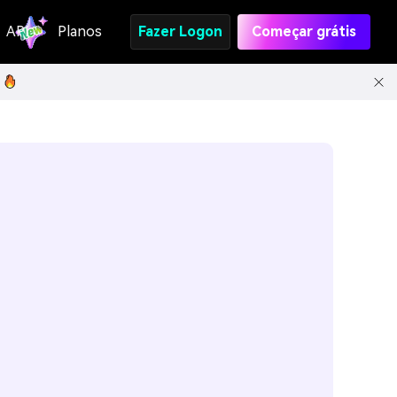
API
Planos
Fazer Logon
Começar grátis