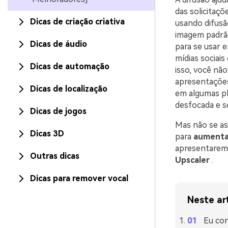
das solicitaç
Dicas de criação criativa
usando difusã
imagem padrã
Dicas de áudio
para se usar 
mídias sociai
Dicas de automação
isso, você nã
apresentações
Dicas de localização
em algumas pl
desfocada e s
Dicas de jogos
Mas não se as
Dicas 3D
para
aumentar
apresentaremo
Outras dicas
Upscaler
.
Dicas para remover vocal
Neste ar
Eu con