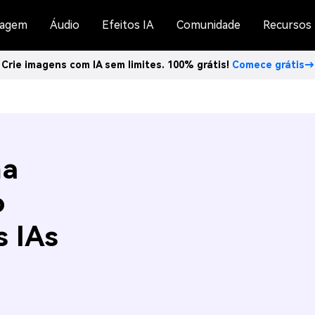
agem
Áudio
Efeitos IA
Comunidade
Recursos
Crie imagens com IA sem limites. 100% grátis!
Comece grátis→
ma
o
s IAs