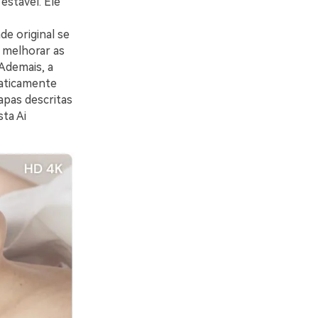
estável. Ele
de original se
, melhorar as
Ademais, a
maticamente
apas descritas
ta Ai