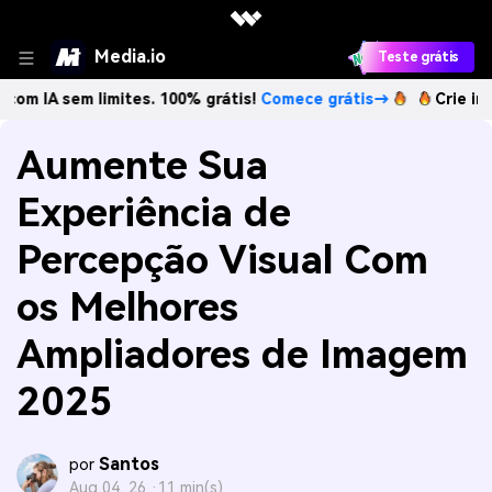
Media.io
Teste grátis
m limites. 100% grátis!
Comece grátis→
Crie imagens com
Aumente Sua
Experiência de
Percepção Visual Com
os Melhores
Ampliadores de Imagem
2025
Santos
por
Aug 04, 26 ·
11 min(s)