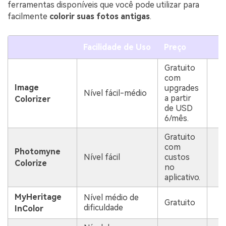
ferramentas disponíveis que você pode utilizar para
facilmente
colorir suas fotos antigas
.
Facilidade de Uso
Preço
R
Gratuito
com
Image
upgrades
Nível fácil-médio
A
a partir
Colorizer
de USD
6/mês.
Gratuito
com
Q
Photomyne
Nível fácil
custos
p
Colorize
no
g
aplicativo.
MyHeritage
Nível médio de
Gratuito
A
dificuldade
InColor