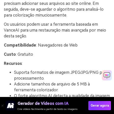
precisam adicionar seus arquivos ao site online. Em
seguida, deve-se aguardar o algoritmo para analisá-lo
para colorização minuciosamente.
Os usuários podem usar a ferramenta baseada em
VanceAI para uma restauração mais avançada por meio
desta seção.
Compatibilidade
: Navegadores de Web
Custo
: Gratuito
Recursos
:
Suporta formatos de imagem JPEG/JPG/PNG para
processamento.
Adicione tamanhos de arquivo de 5 MB à
ferramenta colorizador.
O forte algoritmo AI detecta a qualidade da imagem
e lida com a sequência de processamento de cores
Gerador de Vídeos com IA
Gerar agora
rapidamente.
Crie vídeos facilmente a partir de texto ou imagens
Garante boa proteção de dados, pois não salva