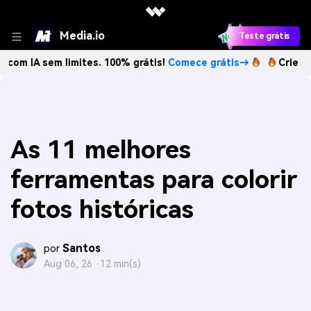
Media.io
Teste grátis
em limites. 100% grátis!
Comece grátis→
Crie imagens co
As 11 melhores
ferramentas para colorir
fotos históricas
Santos
por
Aug 06, 26 ·
12 min(s)