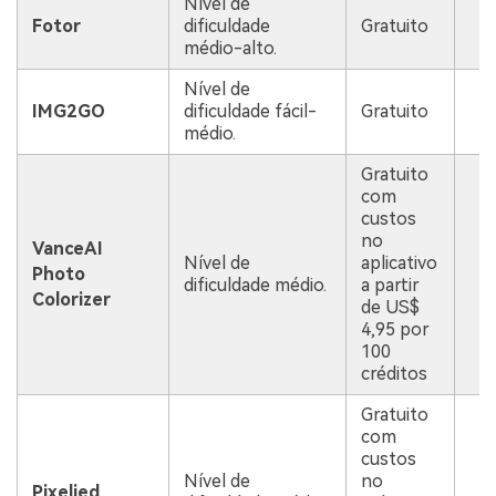
Nível de
Q
Fotor
dificuldade
Gratuito
m
médio-alto.
Nível de
Q
IMG2GO
dificuldade fácil-
Gratuito
m
médio.
Gratuito
com
custos
no
VanceAI
Nível de
aplicativo
Q
Photo
dificuldade médio.
a partir
a
Colorizer
de US$
4,95 por
100
créditos
Gratuito
com
custos
Nível de
no
Q
Pixelied