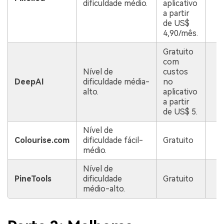
dificuldade médio.
aplicativo
m
a partir
de US$
4,90/mês.
Gratuito
com
Nível de
custos
Q
DeepAI
dificuldade média-
no
m
alto.
aplicativo
a partir
de US$ 5.
Nível de
Q
Colourise.com
dificuldade fácil-
Gratuito
m
médio.
Nível de
Q
PineTools
dificuldade
Gratuito
m
médio-alto.