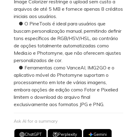
Image Colorizer restringe o upload sem custo a
arquivos de até 5 MB e fornece apenas 8 créditos
iniciais aos usuários.
● O PineTools é ideal para usuários que
buscam personalização manual, permitindo definir
tons específicos de RGB/HSV/HSL, ao contrário
de opções totalmente automatizadas como
Media.io e Photomyne, que não oferecem ajustes
personalizados de cor.
● Ferramentas como VanceAI, IMG2GO e o
aplicativo móvel do Photomyne suportam o
processamento em lote de várias imagens,
embora opções de edição como Fotor e Pixelied
limitem o download do arquivo final
exclusivamente aos formatos JPG e PNG.
Ask AI for a summary
ChatGPT
Perplexity
Gemini