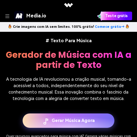
Media.io
Teste grátis
Crie imagens com IA sem limites. 100% grátis!
Comece grátis→
# Texto Para Música
Gerador de Música com IA a
partir de Texto
A tecnologia de IA revolucionou a criação musical, tornando-a
acessível a todos, independentemente do seu nível de
conhecimento musical. Essa inovação combina o fascínio da
tecnologia com a alegria de converter texto em música.
Gerar Música Agora
Quer recursos avançados para música com IA? Genere várias músicas com