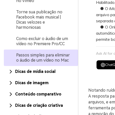
no Vimeo
Habilitado
● O iMovie
Torne sua publicação no
arquivo pa
Facebook mais musical |
separada 
Dicas velozes e
● O Onlin
harmoniosas
automátic
Como excluir o áudio de um
permite ba
vídeo no Premiere Pro/CC
Ask AI for
Passos simples para eliminar
o áudio de um vídeo no Mac
Chat
Dicas de mídia social
Dicas de imagem
Notando ruído
Conteúdo comparativo
A resposta pa
arquivos, e em
Dicas de criação criativa
ferramenta po
a remoção do á