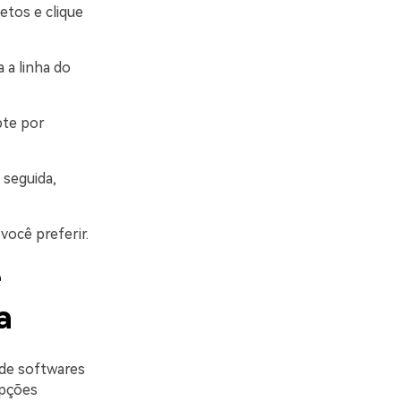
etos e clique
 a linha do
pte por
 seguida,
você preferir.
e
a
 de softwares
opções