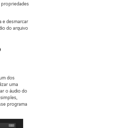
r propriedades
ja e desmarcar
dio do arquivo
o
 um dos
lizar uma
ar o áudio do
 simples,
esse programa