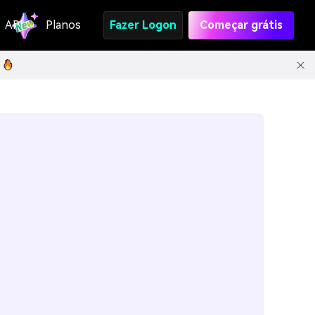
API
Planos
Fazer Logon
Começar grátis