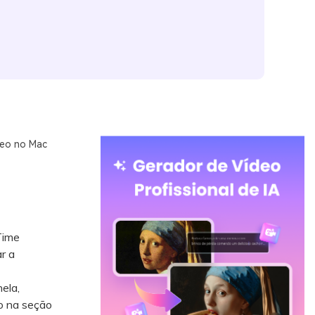
deo no Mac
Time
r a
ela,
o na seção