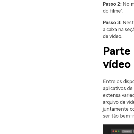
Passo 2:
No me
do filme".
Passo 3:
Neste
a caixa na seç
de vídeo.
Parte
vídeo
Entre os disp
aplicativos de
extensa varied
arquivo de ví
juntamente co
ser tão bem-r