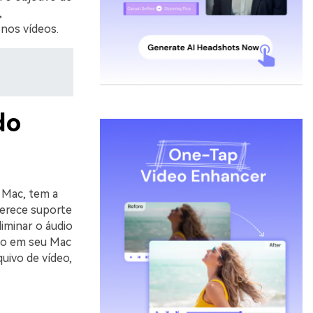
,
nos vídeos.
do
 Mac, tem a
ferece suporte
liminar o áudio
ado em seu Mac
uivo de vídeo,