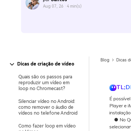
Aug 07, 26 ·
4 min(s)
Blog
Dicas d
Dicas de criação de vídeo
Quais são os passos para
reproduzir um vídeo em
TL;D
loop no Chromecast?
É possível
Silenciar vídeo no Android:
Player e i
como remover o áudio de
instalação
vídeos no telefone Android
● No Quic
Como fazer loop em vídeo
selecionan