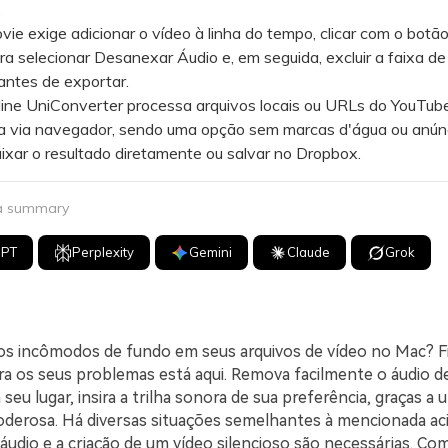
.
 exige adicionar o vídeo à linha do tempo, clicar com o botão 
ra selecionar Desanexar Áudio e, em seguida, excluir a faixa d
antes de exportar.
e UniConverter processa arquivos locais ou URLs do YouTub
a via navegador, sendo uma opção sem marcas d'água ou anún
ixar o resultado diretamente ou salvar no Dropbox.
 a summary
GPT
Perplexity
Gemini
Claude
Grok
s incômodos de fundo em seus arquivos de vídeo no Mac? Fi
ra os seus problemas está aqui. Remova facilmente o áudio d
 seu lugar, insira a trilha sonora de sua preferência, graças a 
derosa. Há diversas situações semelhantes à mencionada aci
udio e a criação de um vídeo silencioso são necessárias. Com