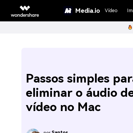
Media.io
Vídeo
Im
Passos simples par
eliminar o áudio d
vídeo no Mac
Santos
por