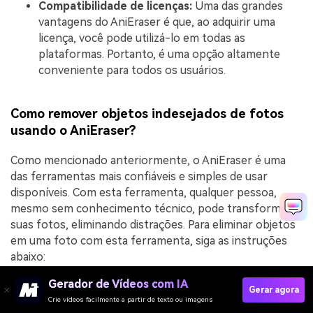
Compatibilidade de licenças:
Uma das grandes
vantagens do AniEraser é que, ao adquirir uma
licença, você pode utilizá-lo em todas as
plataformas. Portanto, é uma opção altamente
conveniente para todos os usuários.
Como remover objetos indesejados de fotos
usando o AniEraser?
Como mencionado anteriormente, o AniEraser é uma
das ferramentas mais confiáveis e simples de usar
disponíveis. Com esta ferramenta, qualquer pessoa,
mesmo sem conhecimento técnico, pode transformar
suas fotos, eliminando distrações. Para eliminar objetos
em uma foto com esta ferramenta, siga as instruções
abaixo:
Gerador de Vídeos com IA
Gerar agora
PASSO 1
Inicie o AniEraser e importe as imagens
Crie vídeos facilmente a partir de texto ou imagens