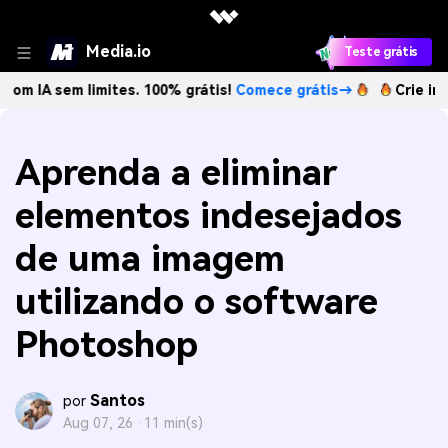
Media.io
Teste grátis
 limites. 100% grátis!
Comece grátis→
Crie imagens com I
Aprenda a eliminar
elementos indesejados
de uma imagem
utilizando o software
Photoshop
Santos
por
Aug 07, 26 ·
11 min(s)