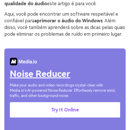
qualidade do áudio
este artigo é para você.
Aqui, você pode encontrar um software respeitável e
confiável para
aprimorar o áudio do Windows
. Além
disso, você também aprenderá sobre as dicas pelas quais
pode eliminar os problemas de ruído em primeiro lugar.
Noise Reducer
Make your audio and video recordings crystal-clear with
Media.io's AI-powered Noise Reducer. Effortlessly remove wind,
traffic, and other background noise.
Try It Online