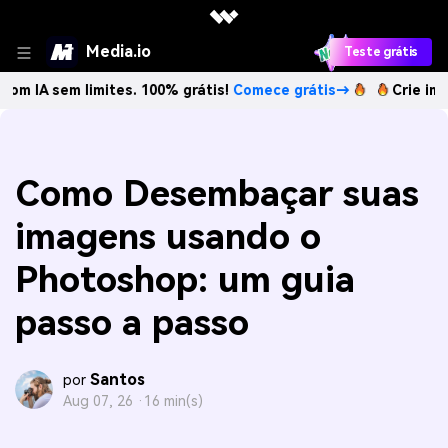
Media.io
Teste grátis
 limites. 100% grátis!
Comece grátis→
Crie imagens com I
Como Desembaçar suas
imagens usando o
Photoshop: um guia
passo a passo
Santos
por
Aug 07, 26 ·
16 min(s)