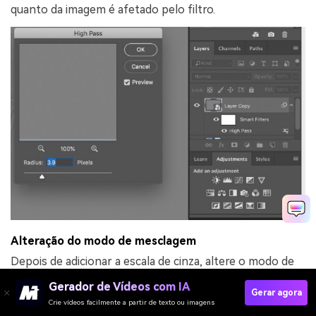
quanto da imagem é afetado pelo filtro.
Alteração do modo de mesclagem
Depois de adicionar a escala de cinza, altere o modo de
mesclagem. Clique na
opção Editar mistura de filtro
Gerador de Vídeos com IA
inteligente.
Você pode selecionar várias opções: luz
Gerar agora
Crie vídeos facilmente a partir de texto ou imagens
dura, luz suave, luz intensa, mistura dura, sobreposição e