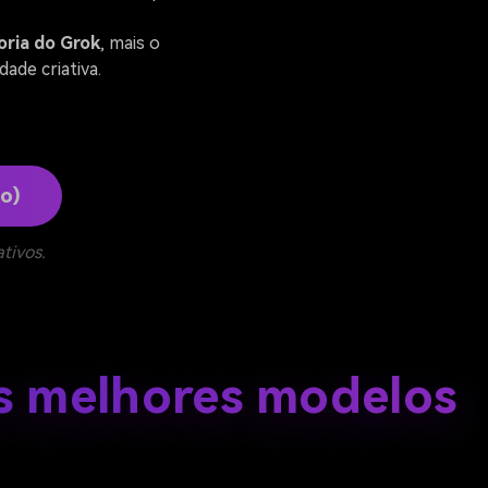
oria do Grok
, mais o
dade criativa.
o)
tivos.
s melhores modelos