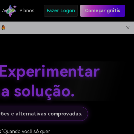
API
Planos
Fazer Logon
Começar grátis
 Experimentar
a solução.
ões e alternativas comprovadas.
s
“Quando você só quer