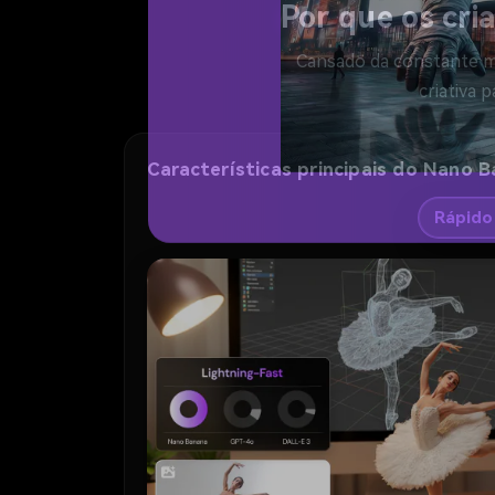
Por que os cri
Cansado da constante mo
criativa 
Características principais do Nano 
Rápido