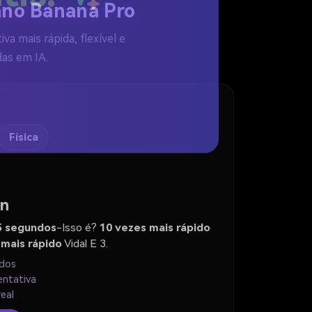
tis!
Nano Banana Pro
 mais rápida, flexível e
das em IA.
Física
on
5 segundos
-Isso é?
10 vezes mais rápido
 mais rápido
Vidal E 3.
ndos
entativa
eal