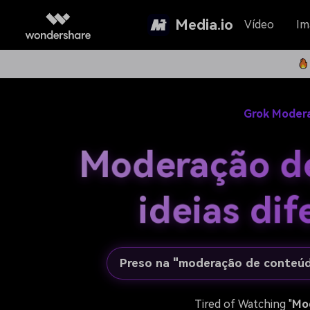
Media.io
Vídeo
Im
Home
>
Ferramentas on-line
>
Grok Moder
Moderação de
ideias di
Preso na "moderação de conteúd
Tired of Watching "
Mod