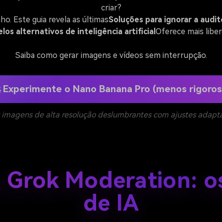
criar?
o. Este guia revela as últimas
Soluções para ignorar a audit
os alternativos de inteligência artificial
Oferece mais liber
Saiba como gerar imagens e vídeos sem interrupção.
 Experimente o Nano Banana Pro (menos rigoros
 imagens de alta resolução deslumbrantes com ajustes adapta
a Grok Moderation: o
de IA