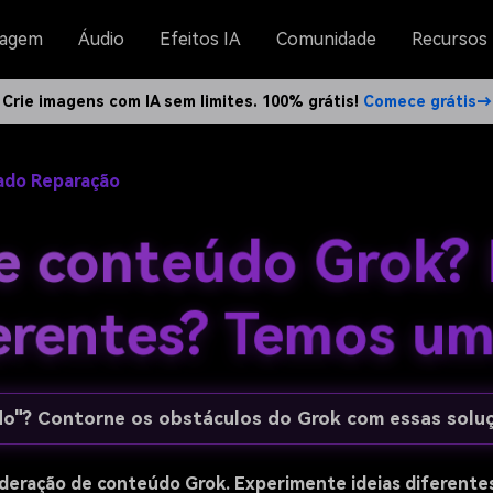
agem
Áudio
Efeitos IA
Comunidade
Recursos
Crie imagens com IA sem limites. 100% grátis!
Comece grátis→
ado Reparação
 conteúdo Grok?
ferentes? Temos um
o"? Contorne os obstáculos do Grok com essas soluç
eração de conteúdo Grok. Experimente ideias diferente