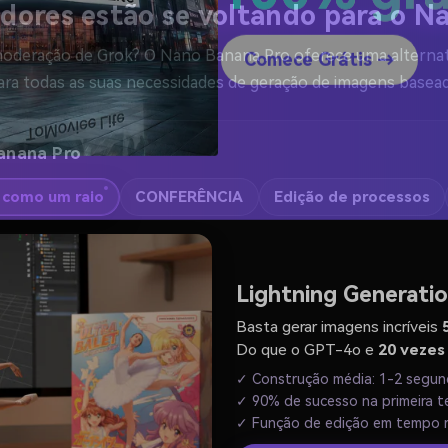
100% grá
adores estão se voltando para o 
deração de Grok? O Nano Banana Pro oferece uma alternativa
para todas as suas necessidades de geração de imagens basea
Comece Grátis →
Banana Pro
 como um raio
CONFERÊNCIA
Edição de processos
Lightning Generati
Basta gerar imagens incríveis
Do que o GPT-4o e
20 vezes
✓ Construção média: 1-2 segu
✓ 90% de sucesso na primeira t
✓ Função de edição em tempo r