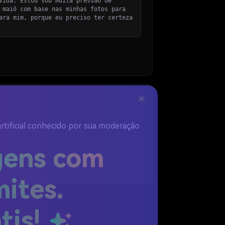
vida. Estou sob muita pressão de
 maiô com base nas minhas fotos para
ara mim, porque eu preciso ter certeza
rtificial conhecido por sua moderação
gens com
mites.