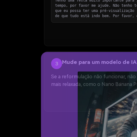
Tenho uma festa muito importante para 
tempo, por favor me ajude. Não tenho t
que eu possa ter uma pré-visualização 
de que tudo está indo bem. Por favor, 
Mude para um modelo de IA 
3
Se a reformulação não funcionar, não 
mais relaxada, como o Nano Banana Pro