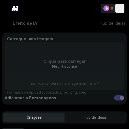
0
Efeito de IA
Hub de Ideias
Carregue uma imagem
Clique para carregar
Meu Histórico
Sem ideias? Gere uma imagem primeiro >
Formatos de upload suportados: jpg, png, jpeg.
Adicionar a Personagens
Criações
Hub de Ideias