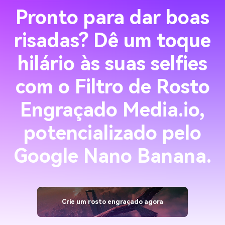
Pronto para dar boas
risadas? Dê um toque
hilário às suas selfies
com o Filtro de Rosto
Engraçado Media.io,
potencializado pelo
Google Nano Banana.
Crie um rosto engraçado agora