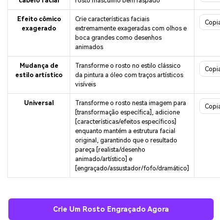
cabelo facial
rosto masculino bem raspado
Efeito cômico
Crie características faciais
Copi
exagerado
extremamente exageradas com olhos e
boca grandes como desenhos
animados
Mudança de
Transforme o rosto no estilo clássico
Copi
estilo artístico
da pintura a óleo com traços artísticos
visíveis
Universal
Transforme o rosto nesta imagem para
Copi
[transformação específica], adicione
[características/efeitos específicos]
enquanto mantém a estrutura facial
original, garantindo que o resultado
pareça [realista/desenho
animado/artístico] e
[engraçado/assustador/fofo/dramático]
Crie Um Rosto Engraçado Agora