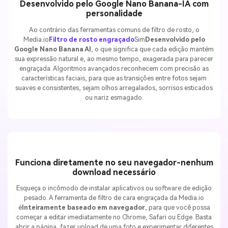
Desenvolvido pelo Google Nano Banana-IA com
personalidade
Ao contrário das ferramentas comuns de filtro de rosto, o
Media.io
Filtro de rosto engraçado
Sim
Desenvolvido pelo
Google Nano Banana AI
, o que significa que cada edição mantém
sua expressão natural e, ao mesmo tempo, exagerada para parecer
engraçada. Algoritmos avançados reconhecem com precisão as
características faciais, para que as transições entre fotos sejam
suaves e consistentes, sejam olhos arregalados, sorrisos esticados
ou nariz esmagado.
Funciona diretamente no seu navegador-nenhum
download necessário
Esqueça o incômodo de instalar aplicativos ou software de edição
pesado. A ferramenta de filtro de cara engraçada da Media.io
é
Inteiramente baseado em navegador
, para que você possa
começar a editar imediatamente no Chrome, Safari ou Edge. Basta
abrir a página, fazer upload de uma foto e experimentar diferentes