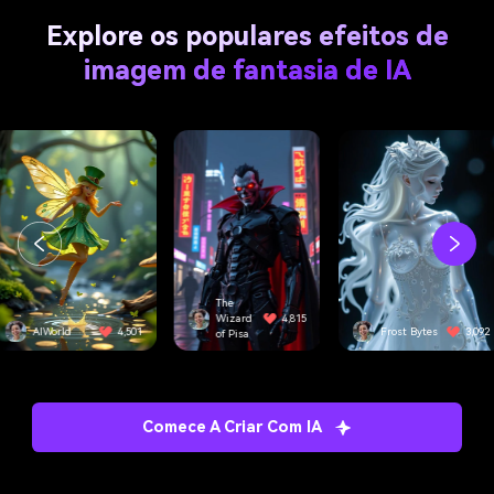
Explore os populares efeitos de
imagem de fantasia de IA
The
Wizard
4,815
AIWorld
4,501
Frost Bytes
3,092
of Pisa
Comece A Criar Com IA