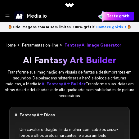
Media.io
Teste grátis
Crie imagens com IA sem limites. 100% grátis!
Comece grátis→
Home
>
Ferramentas on-line
>
Fantasy AI Image Generator
AI Fantasy Art Builder
Transforme sua imaginação em visuais de fantasia deslumbrantes em
segundos. De paisagens misteriosas a heróis épicos e criaturas
mágicas, a Media.io
AI Fantasy Art Builder
Transforme suas ideias em
obras de arte detalhadas e de alta qualidade-sem habilidades de pintura
necessárias.
AI Fantasy Art Dicas
Um cavaleiro dragão, linda mulher com cabelos cinza-
loiros e olhos pretos marcantes, ela usa um belo