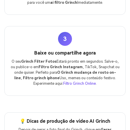
para você um
ai filtro Grinch
Imediatamente.
3
Baixe ou compartilhe agora
O seu
Grinch Filter Fotos
Estará pronto em segundos. Salve-o,
ou publice-o em
Filtro Grinch Instagram
, TikTok, Snapchat ou
onde quiser. Perfeito para
O Grinch mudança de rosto on-
line
,
Filtro grinch iphone
Uso, memes ou conteúdo festivo.
Experimente aqui:
Filtro Grinch Online
.
💡 Dicas de produção de vídeo AI Grinch
Depois de gerar a foto final do Grinch, clique em
Gerar