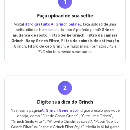
1
Faça upload de sua selfie
Visita
Filtro gratuito AI Grinch online
E faça upload de uma
selfie nítida e bem iluminada. Isso é perfeito para
O Grinch
mudança de rosto
,
Filtro Selfie Grinch
,
Filtro da câmera
Grinch
,
Baby Grinch Filtro
,
Filtro de animais de estimação
Grinch
,
Filtro de cão Grinch
, e muito mais. Formatos JPG e
PNG são totalmente suportados.
2
Digite sua dica do Grinch
Na mesma página
AI Grinch Generator
, digite o estilo que você
deseja, como "Classic Green Grinch", "Cute Little Grinch",
"Grinch Smile Filter", "Whoville Christmas street", "Papai Noel ou
Grinch Filter" ou "capcut Grinch Filter Style". Media.io AI irá gerar