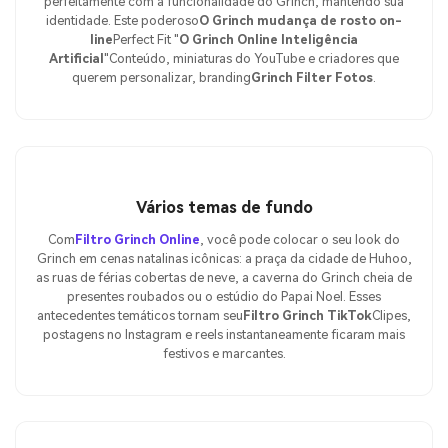
perfeitamente com a funcionalidade do Grinch, mantendo sua
identidade. Este poderoso
O Grinch mudança de rosto on-
line
Perfect Fit "
O Grinch Online Inteligência
Artificial
"Conteúdo, miniaturas do YouTube e criadores que
querem personalizar, branding
Grinch Filter Fotos
.
Vários temas de fundo
Com
Filtro Grinch Online
, você pode colocar o seu look do
Grinch em cenas natalinas icônicas: a praça da cidade de Huhoo,
as ruas de férias cobertas de neve, a caverna do Grinch cheia de
presentes roubados ou o estúdio do Papai Noel. Esses
antecedentes temáticos tornam seu
Filtro Grinch TikTok
Clipes,
postagens no Instagram e reels instantaneamente ficaram mais
festivos e marcantes.