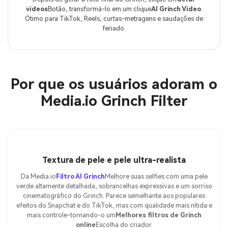
vídeos
Botão, transformá-lo em um clique
AI Grinch Vídeo
.
Ótimo para TikTok, Reels, curtas-metragens e saudações de
feriado.
Por que os usuários adoram o
Media.io Grinch Filter
Textura de pele e pele ultra-realista
Da Media.io
Filtro AI Grinch
Melhore suas selfies com uma pele
verde altamente detalhada, sobrancelhas expressivas e um sorriso
cinematográfico do Grinch. Parece semelhante aos populares
efeitos do Snapchat e do TikTok, mas com qualidade mais nítida e
mais controle-tornando-o um
Melhores filtros de Grinch
online
Escolha do criador.