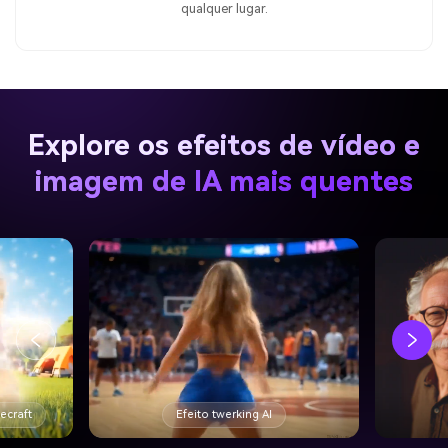
qualquer lugar.
Explore os efeitos de vídeo e
imagem de IA mais quentes
necraft
Efeito twerking AI