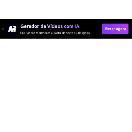
Gerador de Vídeos com IA
Gerar agora
Crie vídeos facilmente a partir de texto ou imagens
Turn Cartoon Into Real Person
Media.io Online Tools Quality Rating：
4.7 (162,357 Votes)
Gerador de Vídeo
Gerador de Imagens
Gerador de Música