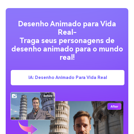
Desenho Animado para Vida
Real-
Traga seus personagens de
desenho animado para o mundo
real!
IA: Desenho Animado Para Vida Real