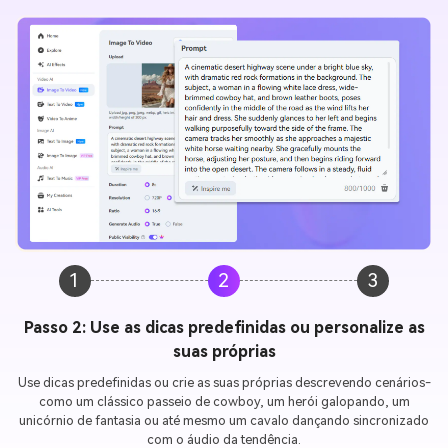
1
2
3
Passo 3. Gerar e compartilhar
Clique
Gerar
Deixe a Media.io fazer sua magia. Seu vídeo de equitação
de IA estará pronto em segundos.