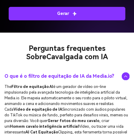
Perguntas frequentes
Sobre
Cavalgada com IA
O que é o filtro de equitação de IA da Media.io?
The
Filtro de equitação AI
é um gerador de vídeo on-line
impulsionado pela avançada tecnologia de inteligência artificial da
Media.io. Ele mapeia automaticamente o seu rosto para o piloto virtual,
animando a cena e adicionando movimentos suaves e realistas.
Cada
Vídeo de equitação de IA
Sincronizado com áudios populares
do TikTok ou música de fundo, perfeito para desafios virais, memes ou
pura diversão. Você quer
Gerar fotos do meu cavalo
, criar
um
Homem cavalo inteligência artificial
Vídeo, ou trazer uma vida
interessante
AI Cat Equitação
Clipping, esta ferramenta torna possível
em segundos.