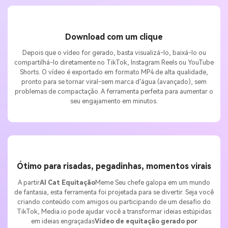
IA sem limites.
Download com um clique
100% grátis!
Depois que o vídeo for gerado, basta visualizá-lo, baixá-lo ou
compartilhá-lo diretamente no TikTok, Instagram Reels ou YouTube
Comece Grátis →
Shorts. O vídeo é exportado em formato MP4 de alta qualidade,
pronto para se tornar viral-sem marca d'água (avançado), sem
problemas de compactação. A ferramenta perfeita para aumentar o
seu engajamento em minutos.
Ótimo para risadas, pegadinhas, momentos virais
A partir
AI Cat Equitação
Meme Seu chefe galopa em um mundo
de fantasia, esta ferramenta foi projetada para se divertir. Seja você
criando conteúdo com amigos ou participando de um desafio do
TikTok, Media.io pode ajudar você a transformar ideias estúpidas
em ideias engraçadas
Vídeo de equitação gerado por
inteligência artificial
Em segundos.