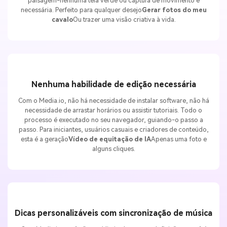
Nenhuma habilidade de edição necessária
Com o Media.io, não há necessidade de instalar software, não há
necessidade de arrastar horários ou assistir tutoriais. Todo o
processo é executado no seu navegador, guiando-o passo a
passo. Para iniciantes, usuários casuais e criadores de conteúdo,
esta é a geração
Vídeo de equitação de IA
Apenas uma foto e
alguns cliques.
Dicas personalizáveis com sincronização de música
Com Media.io você não está limitado por predefinições, você é
livre para escrever suas próprias dicas criativas, gerando dicas
verdadeiramente únicas
Vídeo de equitação de IA
. Quer
imaginar-se montando um cavalo dourado através de uma cidade