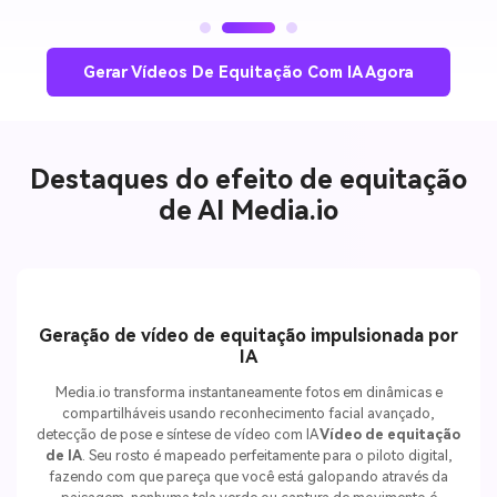
Gerar Vídeos De Equitação Com IA Agora
Destaques do efeito de equitação
de AI Media.io
Geração de vídeo de equitação impulsionada por
IA
Media.io transforma instantaneamente fotos em dinâmicas e
compartilháveis usando reconhecimento facial avançado,
detecção de pose e síntese de vídeo com IA
Vídeo de equitação
de IA
. Seu rosto é mapeado perfeitamente para o piloto digital,
fazendo com que pareça que você está galopando através da
paisagem-nenhuma tela verde ou captura de movimento é
necessária. Perfeito para qualquer desejo
Gerar fotos do meu
cavalo
Ou trazer uma visão criativa à vida.