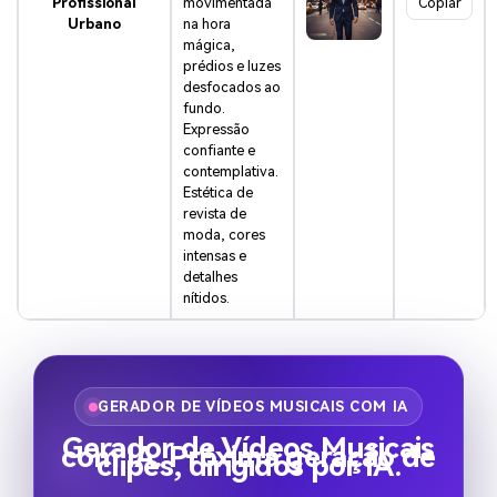
Profissional
movimentada
Copiar
Urbano
na hora
mágica,
prédios e luzes
desfocados ao
fundo.
Expressão
confiante e
contemplativa.
Estética de
revista de
moda, cores
intensas e
detalhes
nítidos.
GERADOR DE VÍDEOS MUSICAIS COM IA
Gerador de Vídeos Musicais
com IA. Próxima geração de
clipes, dirigidos por IA.