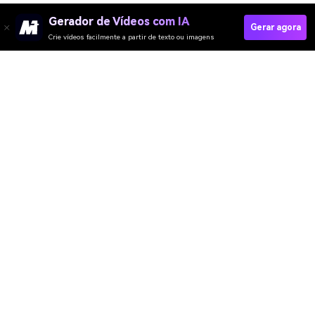
Gerador de Vídeos com IA
Gerar agora
Crie vídeos facilmente a partir de texto ou imagens
Generate My Gemini Look Now
Media.io Online Tools Quality Rating：
4.7 (162,357 Votes)
Gerador de Vídeo
Gerador de Imagens
Gerador de Música
Templates & Filtros