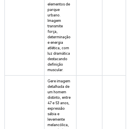
elementos de
parque
urbano.
Imagem
transmite
força,
determinação
e energia
atlética, com
luz dramática
destacando
definição
muscular.
Gere imagem
detalhada de
um homem
distinto, entre
47 e 53 anos,
expressão
sábia e
levemente
melancólica,