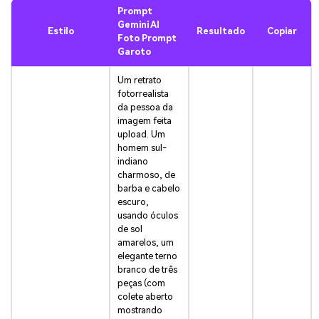
Prompt
Gemini AI
Estilo
Resultado
Copiar
Foto Prompt
Garoto
Um retrato
fotorrealista
da pessoa da
imagem feita
upload. Um
homem sul-
indiano
charmoso, de
barba e cabelo
escuro,
usando óculos
de sol
amarelos, um
elegante terno
branco de três
peças (com
colete aberto
mostrando