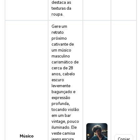
destaca as
texturas da
roupa.
Gere um
retrato
próximo
cativante de
um músico
masculino
carismático de
cerca de 28
anos, cabelo
escuro
levemente
bagunçado e
expressão
profunda,
tocando violão
em um bar
vintage, pouco
iluminado. Ele
veste camisa
Músico
jeans escura
Copiar