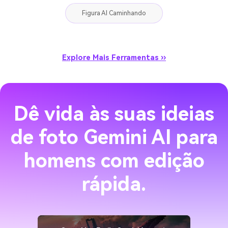
Figura AI Caminhando
Explore Mais Ferramentas ››
Dê vida às suas ideias
de foto Gemini AI para
homens com edição
rápida.