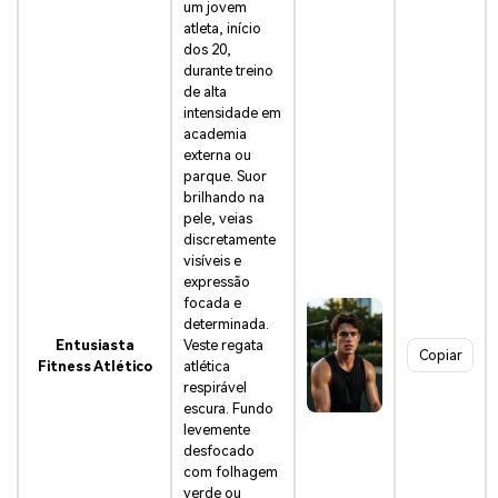
um jovem
atleta, início
dos 20,
durante treino
de alta
intensidade em
academia
externa ou
parque. Suor
brilhando na
pele, veias
discretamente
visíveis e
expressão
focada e
determinada.
Entusiasta
Veste regata
Copiar
Fitness Atlético
atlética
respirável
escura. Fundo
levemente
desfocado
com folhagem
verde ou