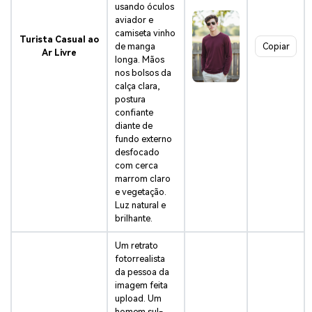
usando óculos
aviador e
camiseta vinho
Turista Casual ao
de manga
Copiar
Ar Livre
longa. Mãos
nos bolsos da
calça clara,
postura
confiante
diante de
fundo externo
desfocado
com cerca
marrom claro
e vegetação.
Luz natural e
brilhante.
Um retrato
fotorrealista
da pessoa da
imagem feita
upload. Um
homem sul-