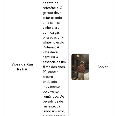
na foto de
referência. O
garoto deve
estar usando
uma camisa
vinho claro,
com calças
plissadas off-
white no estilo
Pinterest. A
vibe deve
capturar a
essência de um
Vibes de Rua
filme dos anos
Copiar
Retrô
90, cabelo
escuro
ondulado,
movimento
pelo vento
romântico. De
pé sob luz de
rua estética
lendo um livro,