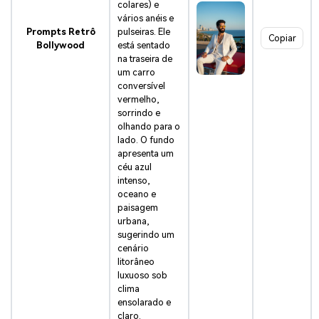
colares) e
vários anéis e
Prompts Retrô
pulseiras. Ele
Copiar
Bollywood
está sentado
na traseira de
um carro
conversível
vermelho,
sorrindo e
olhando para o
lado. O fundo
apresenta um
céu azul
intenso,
oceano e
paisagem
urbana,
sugerindo um
cenário
litorâneo
luxuoso sob
clima
ensolarado e
claro.