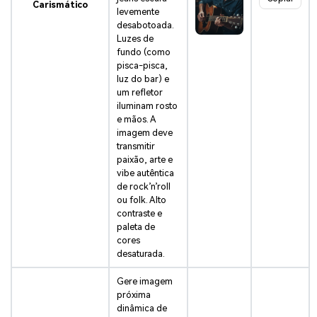
Carismático
levemente
desabotoada.
Luzes de
fundo (como
pisca-pisca,
luz do bar) e
um refletor
iluminam rosto
e mãos. A
imagem deve
transmitir
paixão, arte e
vibe autêntica
de rock’n’roll
ou folk. Alto
contraste e
paleta de
cores
desaturada.
Gere imagem
próxima
dinâmica de