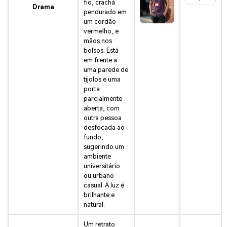
fio, crachá
Drama
pendurado em
um cordão
vermelho, e
mãos nos
bolsos. Está
em frente a
uma parede de
tijolos e uma
porta
parcialmente
aberta, com
outra pessoa
desfocada ao
fundo,
sugerindo um
ambiente
universitário
ou urbano
casual. A luz é
brilhante e
natural.
Um retrato