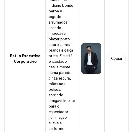
indiano bonito,
barba e
bigode
arrumados,
usando
impecável
blazer preto
sobre camisa
branca e calça
Estilo Executivo
preta. Ele está
Copiar
Corporativo
encostado
casualmente
numa parede
cinza escura,
mãos nos
bolsos,
sorrindo
amigavelmente
para o
espectador.
Iluminação
suave e
uniforme