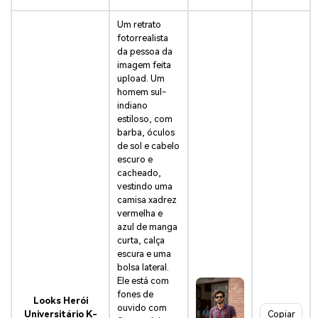
Um retrato
fotorrealista
da pessoa da
imagem feita
upload. Um
homem sul-
indiano
estiloso, com
barba, óculos
de sol e cabelo
escuro e
cacheado,
vestindo uma
camisa xadrez
vermelha e
azul de manga
curta, calça
escura e uma
bolsa lateral.
Ele está com
fones de
Looks Herói
ouvido com
Universitário K-
Copiar