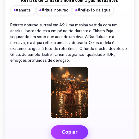
Retrato de Chhath à noite com Diyas flutuantes
#anarcali
#ritual noturno
#reflexão da água
Retrato noturno surreal em 4K: Uma menina vestida com um
anarkali bordado está em pé no rio durante o Chhath Puja,
segurando um soop que acende um diya. A Dia flutuante a
cercava, e a água refletia uma luz dourada. O rosto dela é
exatamente igual à foto de referência. O fundo mostra devotos e
Ghats do templo. Bokeh cinematográfico, qualidade HDR,
emoções profundas de devoção.
Copiar