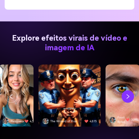
Explore efeitos virais de vídeo e
imagem de IA
Frost
3,092
e Wizard of Pisa
4,815
SwiftEdge
Bytes