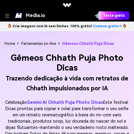
Media.io
Teste grátis
Crie imagens com IA sem limites. 100% grátis!
Comece grátis→
Home
>
Ferramentas on-line
>
Gêmeos Chhath Puja Dicas
Gêmeos Chhath Puja Photo
Dicas
Trazendo dedicação à vida com retratos de
Chhath impulsionados por IA
Celebração
Gemini AI Chhath Puja Photo Dicas
Este festival.
Dicas prontas para copiar e colar para transformar o seu selfie
em um retrato cinematográfico à beira do rio-com saris
tradicionais, produtos soop, luz dourada do nascer do sol e
diyas flutuantes-mantendo o seu verdadeiro rosto inalterado.
Crie incríveis fotos de férias 4K para meninas, meninos, casais e