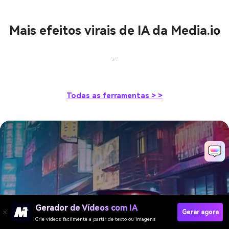
Mais efeitos virais de IA da Media.io
...
Todas as ferramentas > >
Transforme qualquer selfie
em uma foto devocional de
Gemini Chhath Puja
Gerador de Vídeos com IA
Gerar agora
Crie vídeos facilmente a partir de texto ou imagens
Gere minha foto de Chhath Puja agora