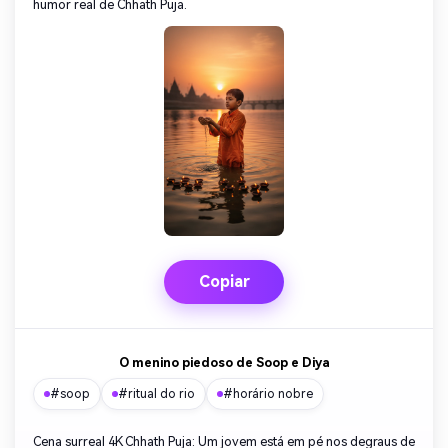
humor real de Chhath Puja.
Copiar
O menino piedoso de Soop e Diya
#soop
#ritual do rio
#horário nobre
Cena surreal 4K Chhath Puja: Um jovem está em pé nos degraus de