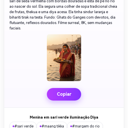
sari de seda vermelha com bordas douradas e está de pé no rio
ao nascer do sol. Ela segura uma colher de sopa tradicional cheia
de frutas, thekua e uma diya acesa. Ela tinha sindur laranja e
bihariti tirak na testa. Fundo: Ghats do Ganges com devotos, dia
flutuante, reflexos dourados. Filme surreal, 8K, sem mudanças
faciais.
Copiar
Menina em sari verde iluminação Diya
#sari verde
#maang tikka
#margem do rio