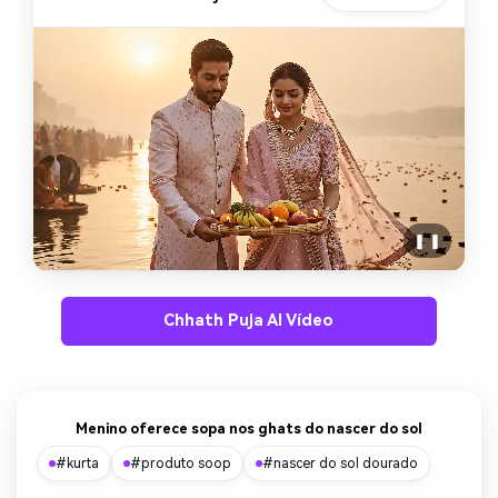
❚ ❚
Chhath Puja AI Vídeo
Menino oferece sopa nos ghats do nascer do sol
#kurta
#produto soop
#nascer do sol dourado