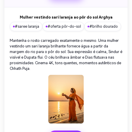
Crie imagens com
IA sem limites.
Mulher vestindo sari laranja ao pôr do sol Arghya
100% grátis!
#saree laranja
#oferta pôr-do-sol
#brilho dourado
Comece Grátis →
Mantenha o rosto carregado exatamente o mesmo. Uma mulher
vestindo um sari laranja brilhante fornece água a partir da
margem do rio para o pôr do sol. Sua expressão é calma, Sindur é
visível e Dupata flui. O céu brilhava âmbar e Dias flutuava nas
proximidades. Cinema 4K, tons quentes, momentos autênticos de
Chhath Puja.