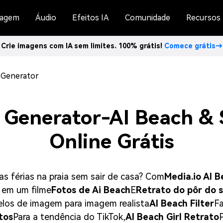
agem
Áudio
Efeitos IA
Comunidade
Recursos
Crie imagens com IA sem limites. 100% grátis!
Comece grátis→
 Generator
 Generator-AI Beach & 
Online Grátis
s férias na praia sem sair de casa? Com
Media.io AI 
 em um filme
Fotos de Ai Beach
E
Retrato do pôr do s
los de imagem para imagem realista
AI Beach Filter
Fa
tos
Para a tendência do TikTok,
AI Beach Girl Retrato