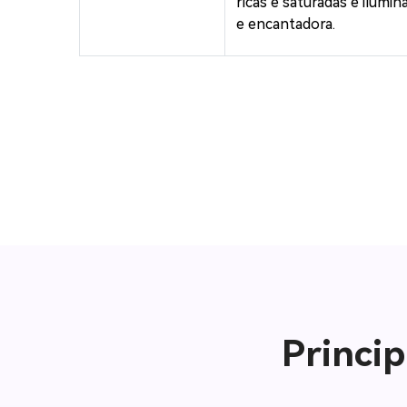
ricas e saturadas e ilumin
e encantadora.
Princip