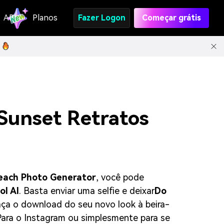
API
Planos
Fazer Logon
Começar grátis
Sunset Retratos
Beach Photo Generator
, você pode
ol AI
. Basta enviar uma selfie e deixar
Do
ça o download do seu novo look à beira-
Para o Instagram ou simplesmente para se