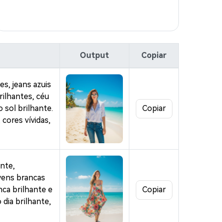
Output
Copiar
s, jeans azuis
rilhantes, céu
 sol brilhante.
Copiar
cores vívidas,
gens com
nte,
vens brancas
nca brilhante e
Copiar
mites.
 dia brilhante,