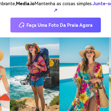
mbrante,
Media.io
Mantenha as coisas simples.
Junte-se
↗
Faça Uma Foto Da Praia Agora