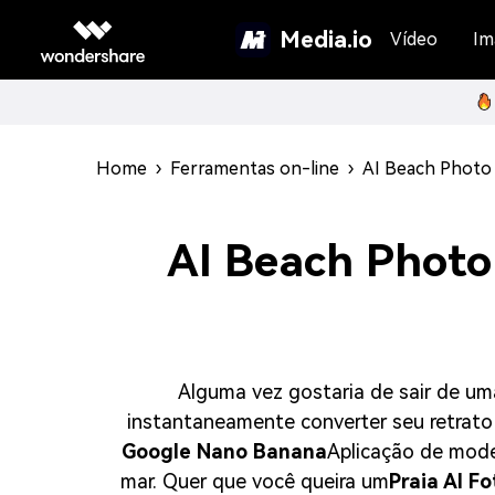
Media.io
Vídeo
Im
Home
›
Ferramentas on-line
›
AI Beach Photo
AI Beach Photo
Alguma vez gostaria de sair de uma
instantaneamente converter seu retrato
Google Nano Banana
Aplicação de mode
mar. Quer que você queira um
Praia AI Fo