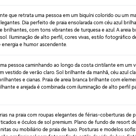
100% grá
ante que retrata uma pessoa em um biquíni colorido ou um ma
legantes. Dia perfeito de praia ensolarada com céu azul bril
Comece Grátis →
 e brilhantes, com tons vibrantes de turquesa e azul. A areia 
 sol. Iluminação de alto perfil, cores vivas, estilo fotográfico
 energia e humor ascendente.
uma pessoa caminhando ao longo da costa cintilante em um v
 vestido de verão claro. Sol brilhante da manhã, céu azul cl
rilhantes e cianas. Praia de areia branca brilhante com eleme
ilhante e arejada é combinada com iluminação de alto perfil 
.
ias na praia com roupas elegantes de férias-coberturas de p
sticados e óculos de sol premium. Plano de fundo de resort de
nitas ou mobiliário de praia de luxo. Posturas e modelos sofis