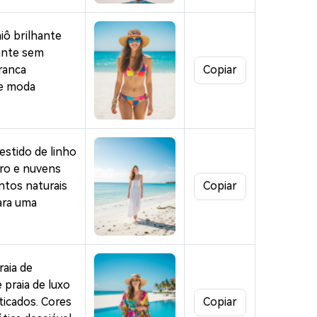
tis!
iô brilhante
hante sem
branca
Copiar
 de moda
estido de linho
aro e nuvens
ntos naturais
Copiar
para uma
raia de
 praia de luxo
ticados. Cores
Copiar