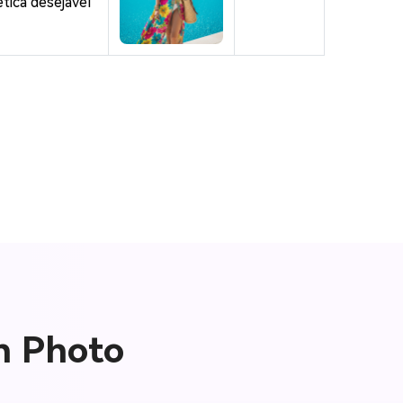
ética desejável
ch Photo