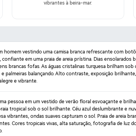
vibrantes à beira-mar.
um homem vestindo uma camisa branca refrescante com botõe
, confiante em uma praia de areia prístina. Dias ensolarados b
ens brancas fofas. As águas cristalinas turquesa brilham sob o
 e palmeiras balançando. Alto contraste, exposição brilhante, 
legre e vibrante.
Crie ima
ma pessoa em um vestido de verão floral esvoaçante e brilha
ia tropical sob o sol brilhante. Céu azul deslumbrante e nu
sa vibrantes, ondas suaves capturam o sol. Praia de areia bra
IA sem li
es. Cores tropicais vivas, alta saturação, fotografia de luz do
o.