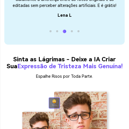
essão
editadas sem perceber alterações artificiais. E é grátis!
uma
Lena L
Sinta as Lágrimas - Deixe a IA Criar
Sua
Expressão de Tristeza Mais Genuína!
Espalhe Risos por Toda Parte.