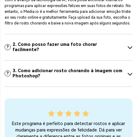
programas para aplicar expressões felizes em suas fotos de retrato. No
entanto, o Media.io é a melhor ferramenta para adicionar emoção triste
ao seu rosto online e gratuitamente. Faça upload da sua foto, escolha o
filtro de rosto chorando e baixe a nova imagem após alguns segundos.
2. Como posso fazer uma foto chorar
?
facilmente?
3. Como adicionar rosto chorando à imagem com
?
Photoshop?
 que
Este programa é perfeito para detectar rostos e aplicar
itor
mudanças para expressões de felicidade. Dá para ver
adi
ambém
claramente a diferença entre as fotos originais e as
mi