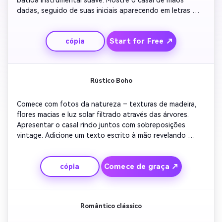
dadas, seguido de suas iniciais aparecendo em letras 
douradas. Adicione zoom-ins lentos para uma estética 
refinada. Termine com detalhes de data e RSVP em uma 
Start for Free ↗
cópia
fonte moderna que é perfeita para compartilhar nas 
Stories do Instagram.
Rústico Boho
Comece com fotos da natureza – texturas de madeira, 
flores macias e luz solar filtrado através das árvores. 
Apresentar o casal rindo juntos com sobreposições 
vintage. Adicione um texto escrito à mão revelando 
detalhes do engajamento. Transição com dissoluções 
lentas e uma trilha sonora acústica suave para calor. 
Comece de graça ↗
cópia
Termine com confetes animados e citações de amor para 
uma experiência terrena e sincera.
Romântico clássico