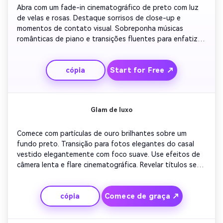
Abra com um fade-in cinematográfico de preto com luz 
de velas e rosas. Destaque sorrisos de close-up e 
momentos de contato visual. Sobreponha músicas 
românticas de piano e transições fluentes para enfatizar 
a emoção. Introduza a data de noivado em tipografia 
ouro escrita. Conclua com animações brilhantes e uma 
Start for Free ↗
cópia
mensagem final: 'Junte-se a nós para celebrar o amor'.
Glam de luxo
Comece com partículas de ouro brilhantes sobre um 
fundo preto. Transição para fotos elegantes do casal 
vestido elegantemente com foco suave. Use efeitos de 
câmera lenta e flare cinematográfica. Revelar títulos serif 
em negrito para nomes e detalhes de noivado. Avalie 
cada batida com explosões de luz para criar uma 
Comece de graça ↗
cópia
revelação luxuosa e sofisticada, ideal para convites 
digitais.