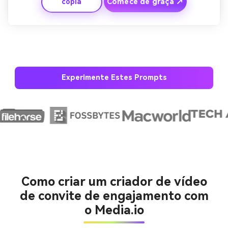
Comece de graça ↗
cópia
'salve a data' e um momento de selfie sorridente que 
parece espontâneo e autêntico.
Experimente Estes Prompts
Crie imagens com
IA sem limites.
100% grátis!
Como criar um criador de vídeo
Comece Grátis →
de convite de engajamento com
o Media.io