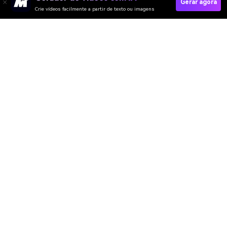
Gerar agora
Crie vídeos facilmente a partir de texto ou imagens
Criar Vídeo De Noivado Rapidamente
Media.io Online Tools Quality Rating：
4.7 (162,357 Votes)
Gerador de Vídeo
Gerador de Imagens
Gerador de Música
Templates & Filtros