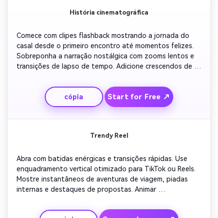
História cinematográfica
Comece com clipes flashback mostrando a jornada do 
casal desde o primeiro encontro até momentos felizes. 
Sobreponha a narração nostálgica com zooms lentos e 
transições de lapso de tempo. Adicione crescendos de 
trilha sonora que combinam com o humor para uma 
emoção dramática. Exibir texto na tela que lê 'Duas 
Start for Free ↗
cópia
almas, uma história'. Terminar com um anúncio de noivado 
e um chamado sincero para comemorar juntos.
Trendy Reel
Abra com batidas enérgicas e transições rápidas. Use 
enquadramento vertical otimizado para TikTok ou Reels. 
Mostre instantâneos de aventuras de viagem, piadas 
internas e destaques de propostas. Animar 
sobreposições de texto em negrito para detalhes de 
engajamento. Fechar com música otimista, um grande 