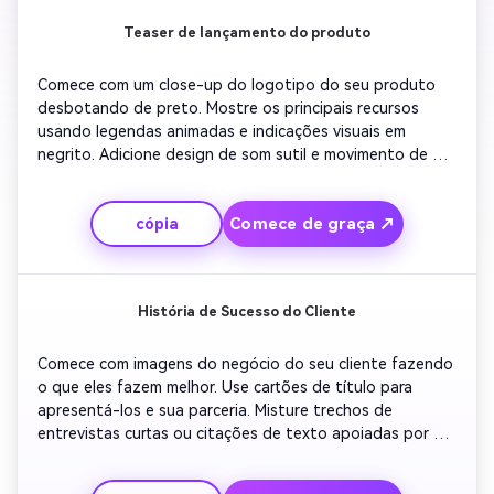
Teaser de lançamento do produto
Comece com um close-up do logotipo do seu produto 
desbotando de preto. Mostre os principais recursos 
usando legendas animadas e indicações visuais em 
negrito. Adicione design de som sutil e movimento de 
fundo para criar emoção. Inclua visuais curtos de clientes 
interagindo com o produto. Acelere as sequências até o 
Comece de graça ↗
cópia
fim para criar energia. Conclua com sua data de 
lançamento e ligue para verificar seu site para obter 
detalhes.
História de Sucesso do Cliente
Comece com imagens do negócio do seu cliente fazendo 
o que eles fazem melhor. Use cartões de título para 
apresentá-los e sua parceria. Misture trechos de 
entrevistas curtas ou citações de texto apoiadas por 
visuais dos resultados alcançados. Apresentar seu 
produto ou serviço em ação. Termine com música 