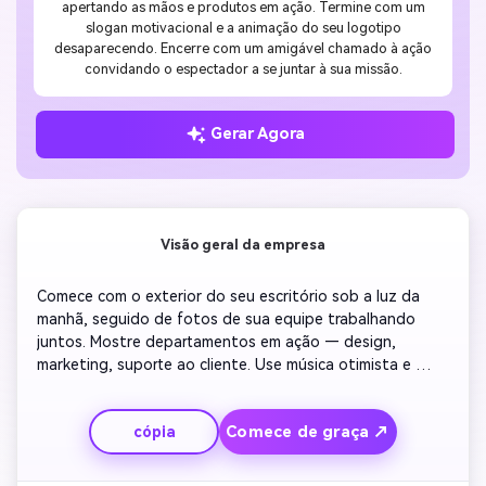
apertando as mãos e produtos em ação. Termine com um
slogan motivacional e a animação do seu logotipo
desaparecendo. Encerre com um amigável chamado à ação
convidando o espectador a se juntar à sua missão.
Gerar Agora
Visão geral da empresa
Comece com o exterior do seu escritório sob a luz da 
manhã, seguido de fotos de sua equipe trabalhando 
juntos. Mostre departamentos em ação — design, 
marketing, suporte ao cliente. Use música otimista e 
realce os marcos da sua empresa com texto animado. 
Inclua depoimentos rápidos ou sobreposições de 
Comece de graça ↗
cópia
mensagens descrevendo seus valores. Termine com a 
revelação do seu logotipo e slogan para uma marca 
consistente.