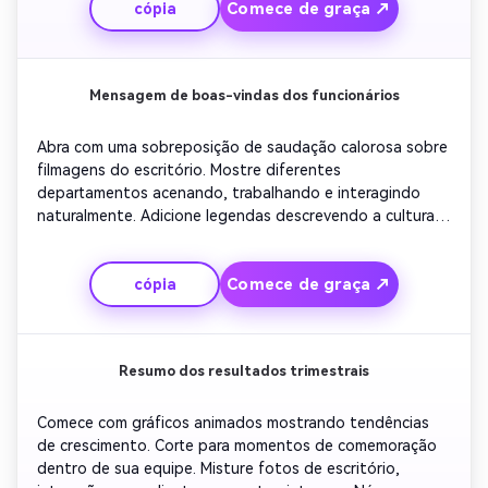
Comece de graça ↗
cópia
alinhada com a marca e a moldura de fechamento do seu 
logotipo para reforçar a confiança e a parceria.
Mensagem de boas-vindas dos funcionários
Abra com uma sobreposição de saudação calorosa sobre 
filmagens do escritório. Mostre diferentes 
departamentos acenando, trabalhando e interagindo 
naturalmente. Adicione legendas descrevendo a cultura e 
os valores da empresa. Insira curtos clipes de liderança 
compartilhando palavras de encorajamento. Mantenha o 
Comece de graça ↗
cópia
ritmo constante com música de fundo edificante. Fechar 
com o logotipo da empresa e texto de boas-vindas aos 
novos membros a bordo.
Resumo dos resultados trimestrais
Comece com gráficos animados mostrando tendências 
de crescimento. Corte para momentos de comemoração 
dentro de sua equipe. Misture fotos de escritório, 