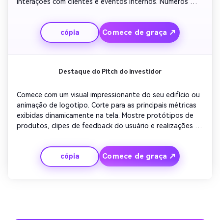
interações com clientes e eventos internos. Números 
claros e simples suportados por gráficos profissionais. 
Use transições sutis e música de fundo calma. Termine 
Comece de graça ↗
cópia
com uma mensagem otimista sobre as metas futuras e o 
desaparecimento da marca.
Destaque do Pitch do investidor
Comece com um visual impressionante do seu edifício ou 
animação de logotipo. Corte para as principais métricas 
exibidas dinamicamente na tela. Mostre protótipos de 
produtos, clipes de feedback do usuário e realizações 
em sequência. Inclua um breve texto narrativo para 
enfatizar o crescimento. Mantenha um tom profissional 
Comece de graça ↗
cópia
mas inspirador. Conclua com sobreposição de declaração 
de marca e slogan confiante para deixar uma forte 
impressão final.