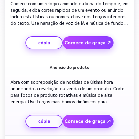
Comece com um relógio animado ou linha do tempo e, em 
seguida, exiba cortes rápidos de um evento ou anúncio. 
Inclua estatísticas ou nomes-chave nos terços inferiores 
do texto. Use narração de voz de IA e música de fundo 
que se assemelhe a um pulso de redação. Encerre com um 
outro confiante e branding de mídia social para 
Comece de graça ↗
cópia
credibilidade. Ideal para bytes de notícias políticas ou de 
entretenimento.
Anúncio do produto
Abra com sobreposição de notícias de última hora 
anunciando a revelação ou venda de um produto. Corte 
para fotos de produto rotativas e música de alta 
energia. Use terços mais baixos dinâmicos para 
especificações e preços. Adicione flashes de banners 
'atualização exclusiva' para manter a atenção. Terminar 
Comece de graça ↗
cópia
com o nome do produto brilhando e texto CTA 
convidando os espectadores a agir agora.