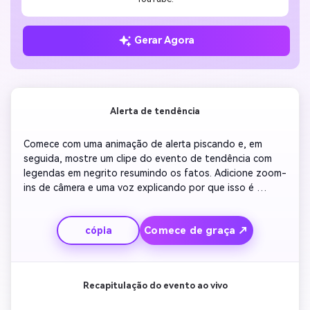
Gerar Agora
Alerta de tendência
Comece com uma animação de alerta piscando e, em 
seguida, mostre um clipe do evento de tendência com 
legendas em negrito resumindo os fatos. Adicione zoom-
ins de câmera e uma voz explicando por que isso é 
importante agora. Inclua um B-roll de stock que combine 
com o tom – urgente, mas claro. Termine com uma breve 
Comece de graça ↗
cópia
chamada encorajando os espectadores a ficar ligados 
para as atualizações. Mantenha as transições aceleradas 
para aumentar a tensão e a relevância.
Recapitulação do evento ao vivo