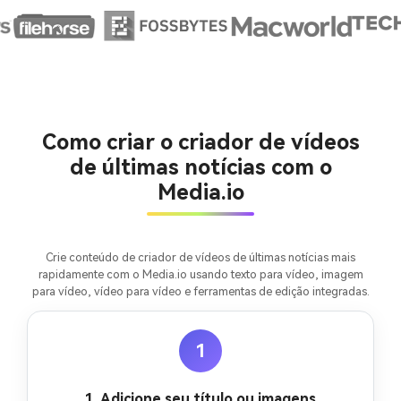
Crie imagens com
Como criar o criador de vídeos
IA sem limites.
de últimas notícias com o
100% grátis!
Media.io
Comece Grátis →
Crie conteúdo de criador de vídeos de últimas notícias mais
rapidamente com o Media.io usando texto para vídeo, imagem
para vídeo, vídeo para vídeo e ferramentas de edição integradas.
1
1. Adicione seu título ou imagens