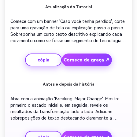
Atualização do Tutorial
Comece com um banner 'Caso você tenha perdido', corte 
para uma gravação de tela ou explicação passo a passo. 
Sobreponha um curto texto descritivo explicando cada 
movimento como se fosse um segmento de tecnologia 
na TV. Inclua movimento rápido da câmera para simular um 
efeito de redação. Terminar com o logotipo do criador e 
Comece de graça ↗
cópia
um som de fundo otimista. Ótimo para canais de 
tecnologia ou instruções.
Antes e depois da história
Abra com a animação 'Breaking: Major Change'. Mostre 
primeiro o estado inicial e, em seguida, revele os 
resultados da transformação lado a lado. Adicione 
sobreposições de texto destacando claramente a 
diferença. O fundo deve incluir gráficos de movimento 
sutis para enfatizar o contraste. Conclua com um 