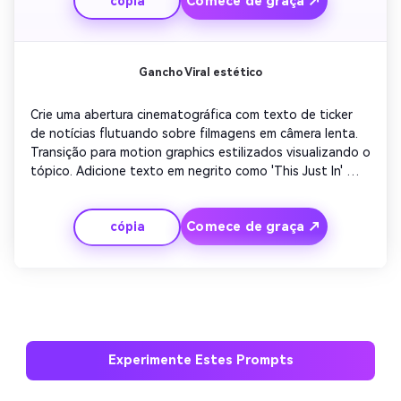
Comece de graça ↗
cópia
narrador resumindo o impacto em uma frase. Funciona 
perfeitamente para imóveis, fitness ou remodelações de 
marca.
Gancho Viral estético
Crie uma abertura cinematográfica com texto de ticker 
de notícias flutuando sobre filmagens em câmera lenta. 
Transição para motion graphics estilizados visualizando o 
tópico. Adicione texto em negrito como 'This Just In' 
seguido de transições visuais que correspondam à 
batida. Insira comentários de uma linha ou destaque de 
Comece de graça ↗
cópia
dados. Envelope com visuais outro brilhantes para deixar 
uma impressão forte.
Experimente Estes Prompts