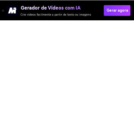
Gerador de Vídeos com IA
Gerar agora
Crie vídeos facilmente a partir de texto ou imagens
Gerar Vídeo De Planta Rapidamente
Media.io Online Tools Quality Rating：
4.7 (162,357 Votes)
Gerador de Vídeo
Gerador de Imagens
Gerador de Música
Templates & Filtros