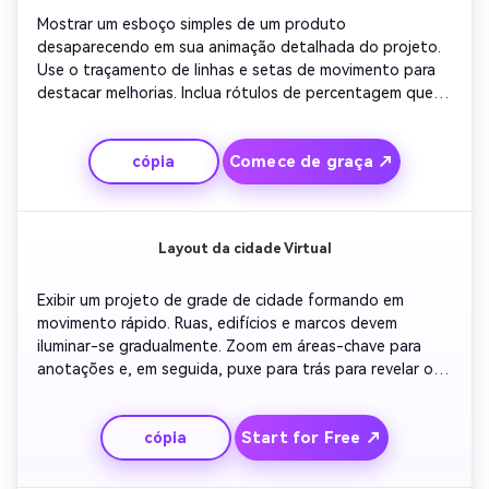
Mostrar um esboço simples de um produto 
desaparecendo em sua animação detalhada do projeto. 
Use o traçamento de linhas e setas de movimento para 
destacar melhorias. Inclua rótulos de percentagem que 
representam o progresso da otimização. Termine com 
uma revelação do projeto final em uma grade limpa, 
Comece de graça ↗
cópia
pronto para ser postado como um clipe de 
transformação social.
Layout da cidade Virtual
Exibir um projeto de grade de cidade formando em 
movimento rápido. Ruas, edifícios e marcos devem 
iluminar-se gradualmente. Zoom em áreas-chave para 
anotações e, em seguida, puxe para trás para revelar o 
horizonte do projeto completamente conectado. Ideal 
para designers urbanos e criadores de conteúdo de 
Start for Free ↗
cópia
construção de mundos digitais.