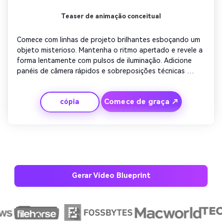
Teaser de animação conceitual
Comece com linhas de projeto brilhantes esboçando um 
objeto misterioso. Mantenha o ritmo apertado e revele a 
forma lentamente com pulsos de iluminação. Adicione 
panéis de câmera rápidos e sobreposições técnicas 
sobrepostas. Termine com um zoom-out suave para a 
revelação completa do projeto com a legenda 'Em breve'. 
Comece de graça ↗
cópia
Ótimo para vídeos promocionais ou teaser.
Gerar Vídeo Blueprint