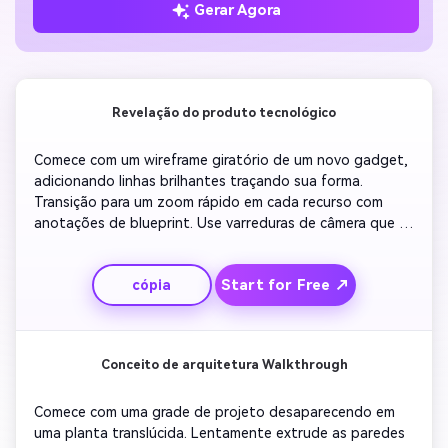
Gerar Agora
Revelação do produto tecnológico
Comece com um wireframe giratório de um novo gadget, 
adicionando linhas brilhantes traçando sua forma. 
Transição para um zoom rápido em cada recurso com 
anotações de blueprint. Use varreduras de câmera que 
imitam o movimento CAD, terminando com o objeto 
completo brilhando azul. Torne-o nítido e profissional, 
Start for Free ↗
cópia
ideal para designers de produtos exibindo protótipos.
Conceito de arquitetura Walkthrough
Comece com uma grade de projeto desaparecendo em 
uma planta translúcida. Lentamente extrude as paredes 