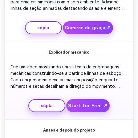
para cima em sincronia com o som ambiente. Adicione 
linhas de seção animadas destacando salas e elementos 
estruturais. Revelar uma sobreposição de etiquetas para 
cada área e terminar com uma retração cinematográfica 
Comece de graça ↗
cópia
de todo o edifício brilhando contra um fundo escuro.
Explicador mecânico
Crie um vídeo mostrando um sistema de engrenagens 
mecânicas construindo-se a partir de linhas de esboço. 
Cada engrenagem deve animar em posição enquanto 
números e setas detalham a direção do movimento. 
Mantenha um tom de blueprint consistente com 
iluminação cian suave. Termine com uma simulação de 
Start for Free ↗
cópia
velocidade total de todas as engrenagens trabalhando 
em sincronia, perfeita para tutoriais ou demonstrações.
Antes e depois do projeto