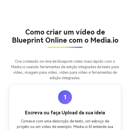
Crie imagens com
IA sem limites.
100% grátis!
Como criar um vídeo de
Blueprint Online com o Media.io
Comece Grátis →
Crie conteúdo on-line de blueprint video mais rápido com o
Media.io usando ferramentas de edição integradas de texto para
vídeo, imagem para vídeo, vídeo para vídeo e ferramentas de
edição integradas.
1
Escreva ou faça Upload da sua ideia
Comece com uma descrição de texto, um esboço de
projeto ou um vídeo de exemplo. Media.io AI entende sua