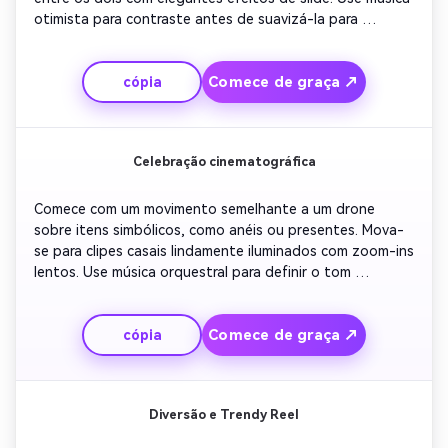
otimista para contraste antes de suavizá-la para 
impacto emocional. Adicione uma sobreposição de texto 
simples como 'Do primeiro olhar ao amor eterno'. Termine 
Comece de graça ↗
cópia
com uma selfie sorridente e as iniciais do casal na tela.
Celebração cinematográfica
Comece com um movimento semelhante a um drone 
sobre itens simbólicos, como anéis ou presentes. Mova-
se para clipes casais lindamente iluminados com zoom-ins 
lentos. Use música orquestral para definir o tom 
emocional. Alternar entre close-ups e grandes ângulos 
de espaços compartilhados. Adicionar legendas 
Comece de graça ↗
cópia
recordando datas-chave em fonte dourada. Encerre com 
uma câmera de tirar o fôlego que termina com uma 
citação romântica.
Diversão e Trendy Reel