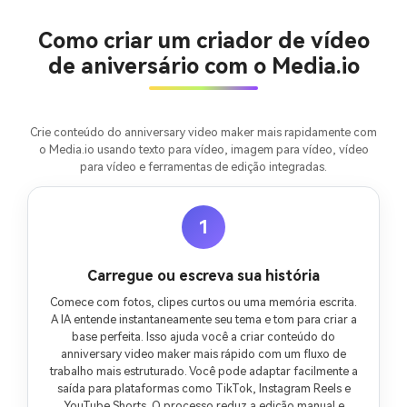
Crie imagens com
IA sem limites.
Como criar um criador de vídeo
100% grátis!
de aniversário com o Media.io
Comece Grátis →
Crie conteúdo do anniversary video maker mais rapidamente com
o Media.io usando texto para vídeo, imagem para vídeo, vídeo
para vídeo e ferramentas de edição integradas.
1
Carregue ou escreva sua história
Comece com fotos, clipes curtos ou uma memória escrita.
A IA entende instantaneamente seu tema e tom para criar a
base perfeita. Isso ajuda você a criar conteúdo do
anniversary video maker mais rápido com um fluxo de
trabalho mais estruturado. Você pode adaptar facilmente a
saída para plataformas como TikTok, Instagram Reels e
YouTube Shorts. O processo reduz a edição manual e