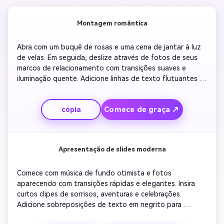
Montagem romântica
Abra com um buquê de rosas e uma cena de jantar à luz 
de velas. Em seguida, deslize através de fotos de seus 
marcos de relacionamento com transições suaves e 
iluminação quente. Adicione linhas de texto flutuantes 
como 'Cada momento com você importa'. Sincronize a 
batida com sua música de amor favorita. Desaparece em 
Comece de graça ↗
cópia
um clipe em câmera lenta de segurar as mãos ou dançar. 
Terminar com uma mensagem brilhante que diz 'Feliz 
Aniversário' cercado por brilhos.
Apresentação de slides moderna
Comece com música de fundo otimista e fotos 
aparecendo com transições rápidas e elegantes. Insira 
curtos clipes de sorrisos, aventuras e celebrações. 
Adicione sobreposições de texto em negrito para 
legendas espirituosas como 'Ainda minha pessoa 