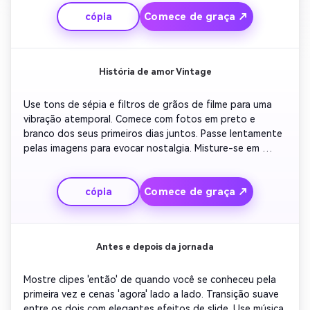
favorita'. Mantenha o ritmo de edição animado e 
Comece de graça ↗
cópia
moderno. Conclua com animação de confetes vibrantes e 
sua data de aniversário aparecendo elegantemente na 
tela.
História de amor Vintage
Use tons de sépia e filtros de grãos de filme para uma 
vibração atemporal. Comece com fotos em preto e 
branco dos seus primeiros dias juntos. Passe lentamente 
pelas imagens para evocar nostalgia. Misture-se em 
transições desaparecendo à medida que novas memórias 
aparecem. Introduzir um antigo efeito de projetor de 
Comece de graça ↗
cópia
filme no meio do caminho. Termine com um texto escrito 
à mão que lê 'Nossa história continua' contra um pôr do 
sol desaparecendo.
Antes e depois da jornada
Mostre clipes 'então' de quando você se conheceu pela 
primeira vez e cenas 'agora' lado a lado. Transição suave 
entre os dois com elegantes efeitos de slide. Use música 