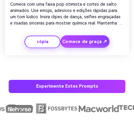
Comece com uma faixa pop otimista e cortes de salto 
animados. Use emojis, adesivos e edições rápidas para 
um tom lúdico. Insira clipes de dança, selfies engraçadas 
e risadas sinceras para mostrar química real. Mantenha as 
legendas curtas e expressivas:' Ainda louco no amor! '. 
Terminar com uma explosão de animações do coração e a 
Comece de graça ↗
cópia
hashtag#AnniversaryVibes.
Experimente Estes Prompts