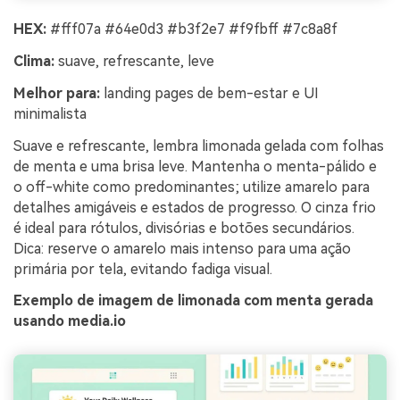
HEX:
#fff07a #64e0d3 #b3f2e7 #f9fbff #7c8a8f
Clima:
suave, refrescante, leve
Melhor para:
landing pages de bem-estar e UI
minimalista
Suave e refrescante, lembra limonada gelada com folhas
de menta e uma brisa leve. Mantenha o menta-pálido e
o off-white como predominantes; utilize amarelo para
detalhes amigáveis e estados de progresso. O cinza frio
é ideal para rótulos, divisórias e botões secundários.
Dica: reserve o amarelo mais intenso para uma ação
primária por tela, evitando fadiga visual.
Exemplo de imagem de limonada com menta gerada
usando media.io