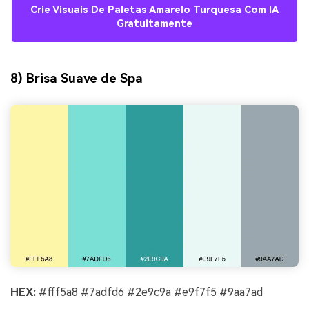
Crie Visuais De Paletas Amarelo Turquesa Com IA
Gratuitamente
8) Brisa Suave de Spa
HEX:
#fff5a8 #7adfd6 #2e9c9a #e9f7f5 #9aa7ad