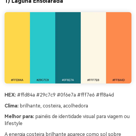
1) Laguna Ensolarada
HEX:
#ffd84a #29c7c9 #0f6e7a #fff7e6 #ff8a4d
Clima:
brilhante, costeira, acolhedora
Melhor para:
painéis de identidade visual para viagem ou
lifestyle
A energia costeira brilhante aparece como sol sobre