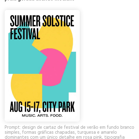
Prompt: design de cartaz de festival de verão em fundo branco
simples, formas gráficas chapadas, turquesa e amarelo
dominantes com um único detalhe em rosa pink, tipografia