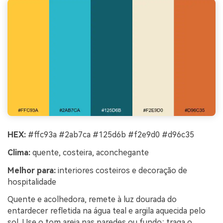
HEX:
#ffc93a #2ab7ca #125d6b #f2e9d0 #d96c35
Clima:
quente, costeira, aconchegante
Melhor para:
interiores costeiros e decoração de
hospitalidade
Quente e acolhedora, remete à luz dourada do
entardecer refletida na água teal e argila aquecida pelo
sol. Use o tom areia nas paredes ou fundo; traga o