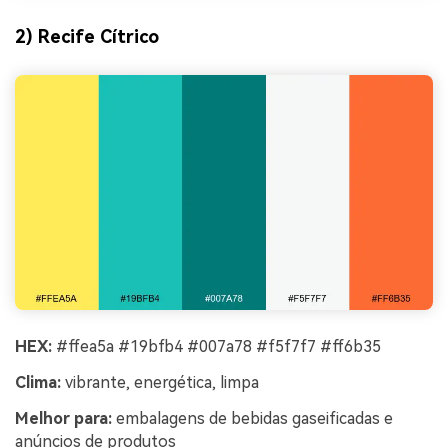
2) Recife Cítrico
HEX:
#ffea5a #19bfb4 #007a78 #f5f7f7 #ff6b35
Clima:
vibrante, energética, limpa
Melhor para:
embalagens de bebidas gaseificadas e
anúncios de produtos