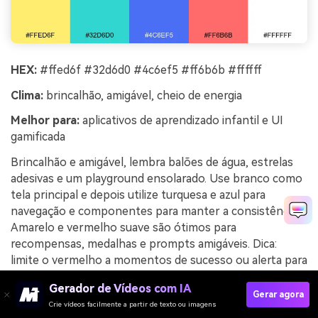
HEX:
#ffed6f #32d6d0 #4c6ef5 #ff6b6b #ffffff
Clima:
brincalhão, amigável, cheio de energia
Melhor para:
aplicativos de aprendizado infantil e UI
gamificada
Brincalhão e amigável, lembra balões de água, estrelas
adesivas e um playground ensolarado. Use branco como
tela principal e depois utilize turquesa e azul para
navegação e componentes para manter a consistência.
Amarelo e vermelho suave são ótimos para
recompensas, medalhas e prompts amigáveis. Dica:
limite o vermelho a momentos de sucesso ou alerta para
que mantenha seu significado.
Gerador de Vídeos com IA
Gerar agora
Exemplo de imagem do “Playful Kiddo Splash” gerada
Crie vídeos facilmente a partir de texto ou imagens