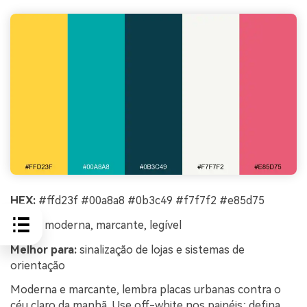
HEX:
#ffd23f #00a8a8 #0b3c49 #f7f7f2 #e85d75
Clima:
moderna, marcante, legível
Melhor para:
sinalização de lojas e sistemas de
orientação
Moderna e marcante, lembra placas urbanas contra o
céu claro da manhã. Use off-white nos painéis; defina