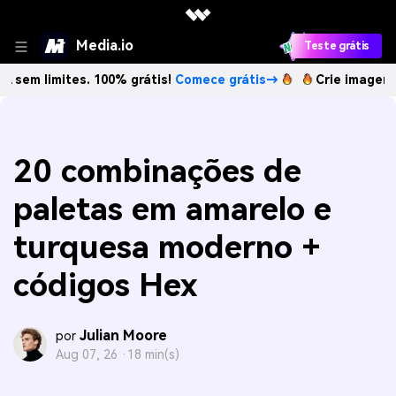
Media.io
Teste grátis
ites. 100% grátis!
Comece grátis→
Crie imagens com IA s
20 combinações de
paletas em amarelo e
turquesa moderno +
códigos Hex
Julian Moore
por
Aug 07, 26 ·
18 min(s)