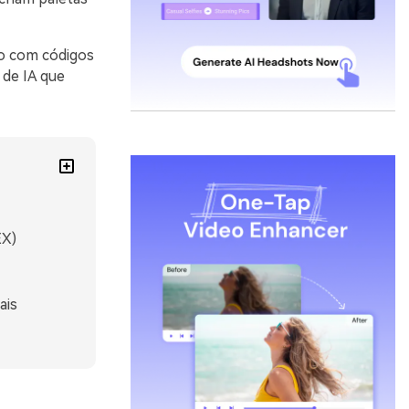
ho com códigos
de IA que
EX)
ais