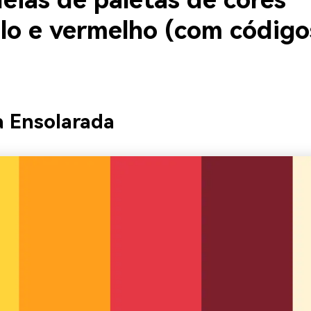
eias de paletas de cores
lo e vermelho (com código
a Ensolarada