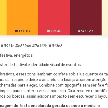
#ff9f1c #e63946 #7a1f2b #fff3d6
festiva, energética
ter de festival e identidade visual de eventos
ebrativos, esses tons lembram confete sob a luz quente da ta
ra dar respiro e deixe o amarelo e o laranja atraírem atenção
hamadas para a ação. Combine com tipografia sem serifa e 
imples para manter o visual moderno. Dica: reserve o bordô 
os ou bordas, assim adiciona impacto sem escurecer o layout
magem de festa ensolarada gerada usando o media.io