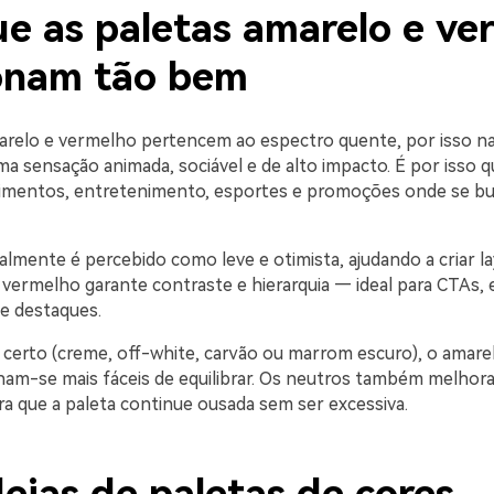
ue as paletas amarelo e ve
onam tão bem
arelo e vermelho pertencem ao espectro quente, por isso n
a sensação animada, sociável e de alto impacto. É por isso q
imentos, entretenimento, esportes e promoções onde se bu
almente é percebido como leve e otimista, ajudando a criar l
 vermelho garante contraste e hierarquia — ideal para CTAs, 
 e destaques.
certo (creme, off-white, carvão ou marrom escuro), o amare
am-se mais fáceis de equilibrar. Os neutros também melhor
ara que a paleta continue ousada sem ser excessiva.