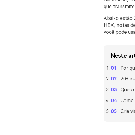
que transmite
Abaixo estão 
HEX, notas de
você pode usa
Neste ar
Por qu
20+ id
Que c
Como u
Crie v