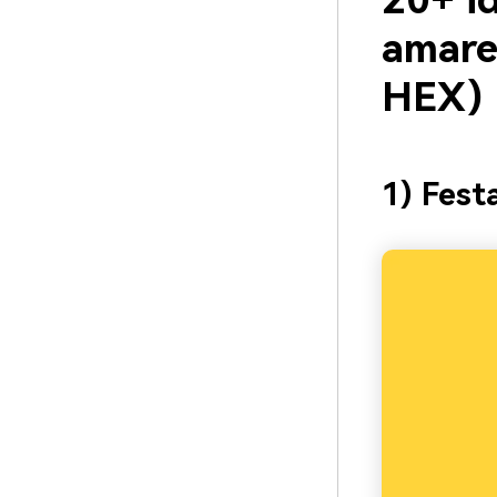
20+ id
amare
HEX)
1) Fest