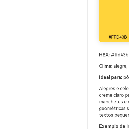
HEX:
#ffd43b 
Clima:
alegre, 
Ideal para:
pôs
Alegres e cel
creme claro pa
manchetes e c
geométricas s
textos pequen
Exemplo de i