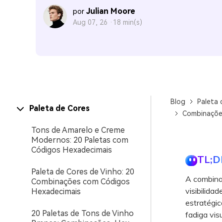
Julian Moore
por
Aug 07, 26 ·
18 min(s)
Blog
Paleta 
Paleta de Cores
Combinações
Tons de Amarelo e Creme
Modernos: 20 Paletas com
Códigos Hexadecimais
TL;D
Paleta de Cores de Vinho: 20
A combinaç
Combinações com Códigos
visibilida
Hexadecimais
estratégic
20 Paletas de Tons de Vinho
fadiga visu