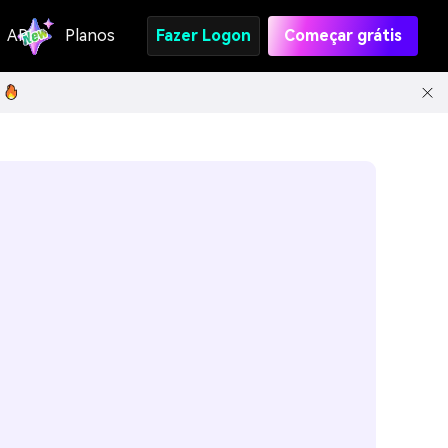
API
Planos
Fazer Logon
Começar grátis