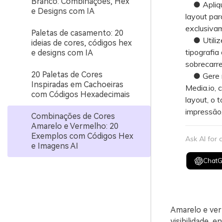
Branco: Combinações, Hex
● Aplique
e Designs com IA
layout par
exclusivam
Paletas de casamento: 20
● Utilize
ideias de cores, códigos hex
tipografia
e designs com IA
sobrecarre
20 Paletas de Cores
● Gere mod
Inspiradas em Cachoeiras
Media.io,
com Códigos Hexadecimais
layout, o 
impressão
Combinações de Cores
Amarelo e Vermelho: 20
Exemplos com Códigos Hex
Ask AI for
e Imagens AI
Chat
Amarelo e ver
visibilidade, 