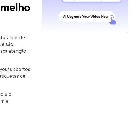
rmelho
aturalmente
ue são
sca atenção
ayouts abertos
etiquetas de
lo e o
am a