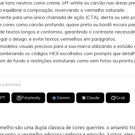
 tons neutros como creme, off-white ou carvão nas áreas prin
a equilibrar a composição, reservando o vermelho saturado
ente para uma única chamada de ação (CTA), alerta ou selo por
 cores como carvão profundo, quase preto ou bordô escuro par
 de textos longos e contornos, garantindo o contraste necessár
gar o design, e evite textos vermelhos em parágrafos.
elos visuais precisos para a sua marca utilizando o estúdio 
 combinando os códigos HEX escolhidos com prompts que detal
tom de fundo e restrições estruturais como sem fotos ou pronto
.
 a summary
GPT
Perplexity
Gemini
Claude
Grok
melho são uma dupla clássica de cores quentes: o amarelo tr
enquanto o vermelho adiciona urgência e emoção. Juntos, eles 