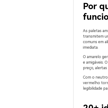
Por q
funci
As paletas am
transmitem um
comuns em al
imediata.
O amarelo ger
e amigáveis. O
preço, alertas
Com o neutro 
vermelho torn
legibilidade p