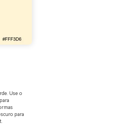
rde. Use o
 para
formas
escuro para
.