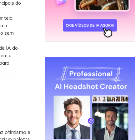
cipais do
 tela.
a a
io sem
de IA do
hem o
 para
az otimismo e
criam paletas