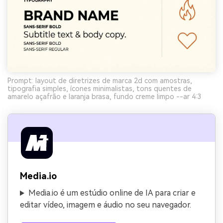
Prompt: layout de diretrizes de marca 2d com amostras,
tipografia simples, ícones minimalistas, tons quentes de
amarelo açafrão e laranja brasa, fundo creme limpo --ar 4:3
Media.io
Media.io é um estúdio online de IA para criar e
editar vídeo, imagem e áudio no seu navegador.