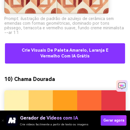
Prompt: ilustração de padrão de azulejo de cerâmica sem
emendas com formas geométricas, dominado por tons
pêssego, terracota e vermelho suave, fundo creme minimalista
--ar 1:1
Crie Visuais De Paleta Amarelo, Laranja E
Vermelho Com IA Grátis
10) Chama Dourada
Gerador de Vídeos com IA
Gerar agora
Crie vídeos facilmente a partir de texto ou imagens