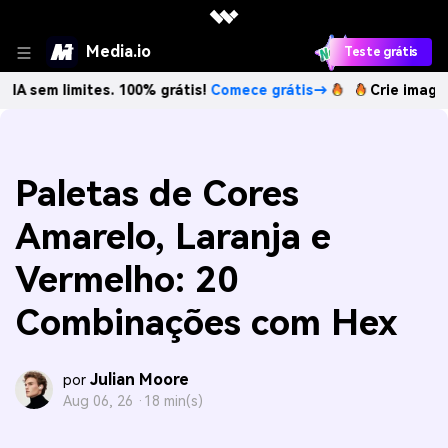
Media.io
Teste grátis
imites. 100% grátis!
Comece grátis→
Crie imagens com IA 
Paletas de Cores
Amarelo, Laranja e
Vermelho: 20
Combinações com Hex
Julian Moore
por
Aug 06, 26 ·
18 min(s)